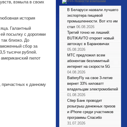
Новости компаний
увств, взмыла в своих
В Беларуси назвали лучшего
экспортера пищевой
промышленности. Вот кто им
стал
06.08.2026
яца. Галантный
Третий точно не лишний:
 ей посылку с дорогими
BUTIKAVTO откроет новый
так близко. До
автохаус в Барановичах
таможенный сбор за
05.08.2026
3,5 тысячи рублей.
МТС предложил всем
 американский пилот
абонентам безлимитный
интернет на скорости 5G
04.08.2026
BatteryFly на свое 3-летие
вернет 33% киловатт
 причастных к данному
владельцам электромобилей
01.08.2026
Сбер Банк проводит
розыгрыш денежных призов
и iPhone среди участников
программы Спасибо
31.07.2026