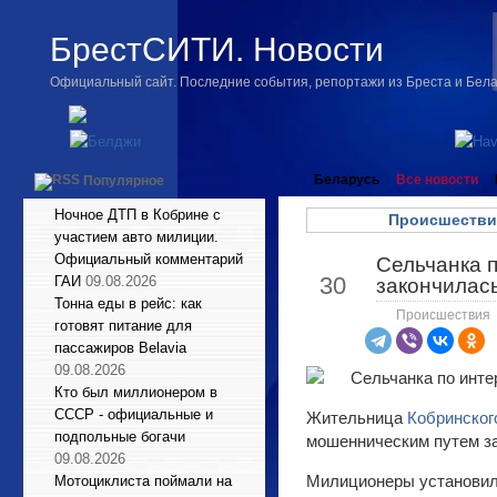
БрестСИТИ. Новости
Официальный сайт. Последние события, репортажи из Бреста и Бел
Беларусь
Все новости
Популярное
Ночное ДТП в Кобрине с
Происшестви
участием авто милиции.
Официальный комментарий
Сельчанка 
Апр
30
ГАИ
09.08.2026
закончилас
Тонна еды в рейс: как
Происшествия
готовят питание для
пассажиров Belavia
09.08.2026
Кто был миллионером в
СССР - официальные и
Жительница
Кобринско
подпольные богачи
мошенническим путем з
09.08.2026
Милиционеры установили
Мотоциклиста поймали на