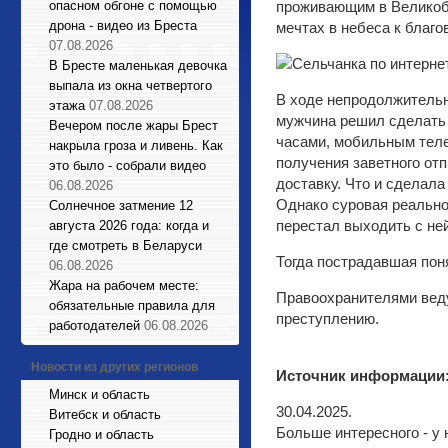
опасном обгоне с помощью
проживающим в Великобр
дрона - видео из Бреста
мечтах в небеса к благо
07.08.2026
В Бресте маленькая девочка
выпала из окна четвертого
В ходе непродолжитель
этажа
07.08.2026
мужчина решил сделать 
Вечером после жары Брест
часами, мобильным теле
накрыла гроза и ливень. Как
получения заветного от
это было - собрали видео
доставку. Что и сделал
06.08.2026
Однако суровая реально
Солнечное затмение 12
перестал выходить с ней
августа 2026 года: когда и
где смотреть в Беларуси
Тогда пострадавшая пон
06.08.2026
Жара на рабочем месте:
Правоохранителями веду
обязательные правила для
преступлению.
работодателей
06.08.2026
Новости из других регионов
Источник информации
Минск и область
30.04.2025.
Витебск и область
Больше интересного - у 
Гродно и область