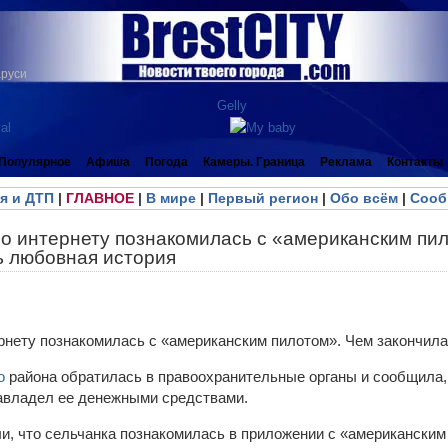
аруси
Популярное
Афиша
Погода
Камеры. Граница
Реклама
Контакты
я и ДТП
|
ГЛАВНОЕ
|
В мире
|
Первый регион
|
Обо всём
|
Сооб
по интернету познакомилась с «американским пи
ь любовная история
го
района обратилась в правоохранительные органы и сообщила,
авладел ее денежными средствами.
, что сельчанка познакомилась в приложении с «американским