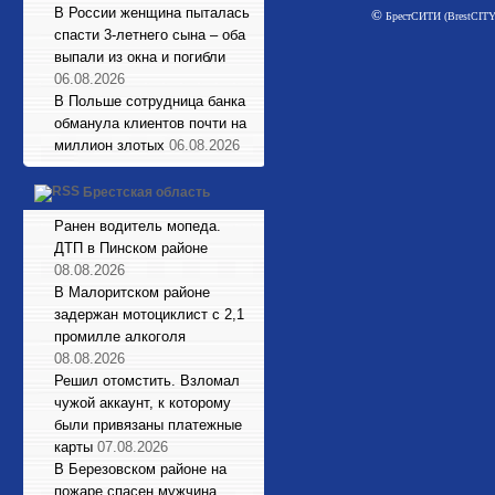
В России женщина пыталась
©
БрестСИТИ (BrestCITY)
спасти 3-летнего сына – оба
выпали из окна и погибли
06.08.2026
В Польше сотрудница банка
обманула клиентов почти на
миллион злотых
06.08.2026
Брестская область
Ранен водитель мопеда.
ДТП в Пинском районе
08.08.2026
В Малоритском районе
задержан мотоциклист с 2,1
промилле алкоголя
08.08.2026
Решил отомстить. Взломал
чужой аккаунт, к которому
были привязаны платежные
карты
07.08.2026
В Березовском районе на
пожаре спасен мужчина