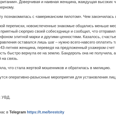
итании». Доверчивая и наивная женщина, жаждущая высоких ч
верному.
ной переписки, новоиспеченные знакомые общались меньше мес
приятный сюрприз своей собеседнице и сообщил, что отправил
фоном элитной марки и другими ценностями. Казалось, счастье 
правления оставался лишь шаг – нужно всего-навсего оплатить 
а 43-летняя женщина, переведя на предложенный ухажером счет 
сть быстро вернула ее на землю. Бандероль она не получила, а
 на связь.
яла, что стала жертвой мошенников и обратилась в милицию.
тся оперативно-разыскные мероприятия для установления лиц,
:
УВД.
нас в
Telegram
https://t.me/brestcity