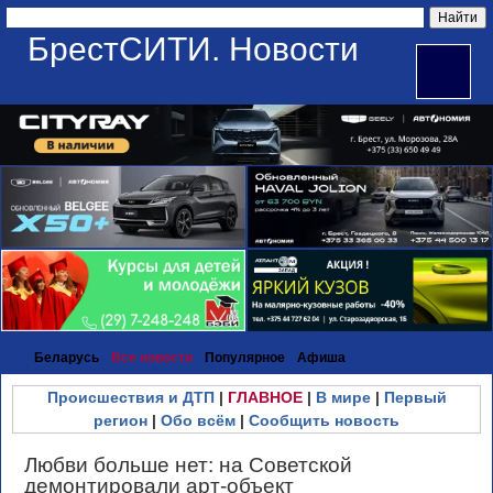
БрестСИТИ. Новости
Беларусь
Все новости
Популярное
Афиша
Происшествия и ДТП
|
ГЛАВНОЕ
|
В мире
|
Первый
регион
|
Обо всём
|
Сообщить новость
Любви больше нет: на Советской
демонтировали арт-объект