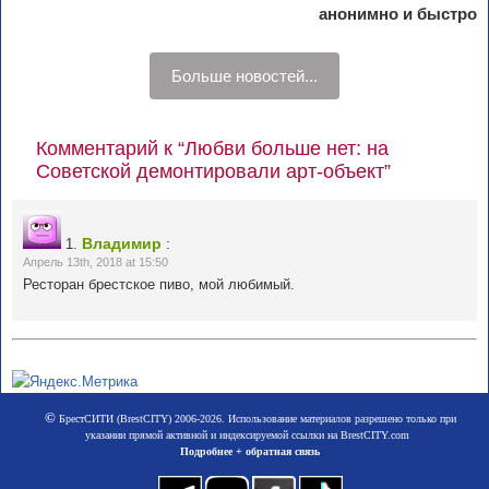
анонимно и быстро
Больше новостей...
Комментарий к “Любви больше нет: на
Советской демонтировали арт-объект”
Владимир
1.
:
Апрель 13th, 2018 at 15:50
Ресторан брестское пиво, мой любимый.
©
БрестСИТИ (BrestCITY) 2006-2026. Использование материалов разрешено только при
указании прямой активной и индексируемой ссылки на BrestCITY.com
Подробнее + обратная связь