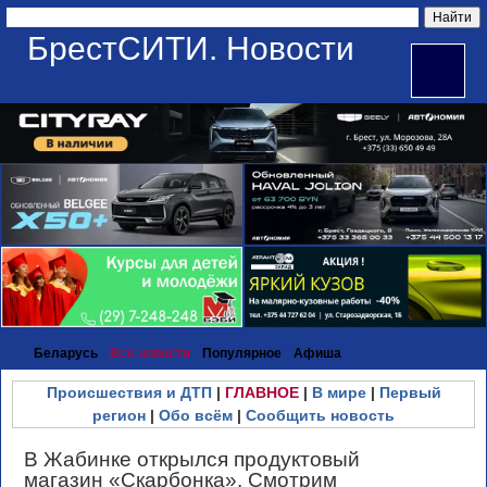
БрестСИТИ. Новости
Беларусь
Все новости
Популярное
Афиша
Происшествия и ДТП
|
ГЛАВНОЕ
|
В мире
|
Первый
регион
|
Обо всём
|
Сообщить новость
В Жабинке открылся продуктовый
магазин «Скарбонка». Смотрим