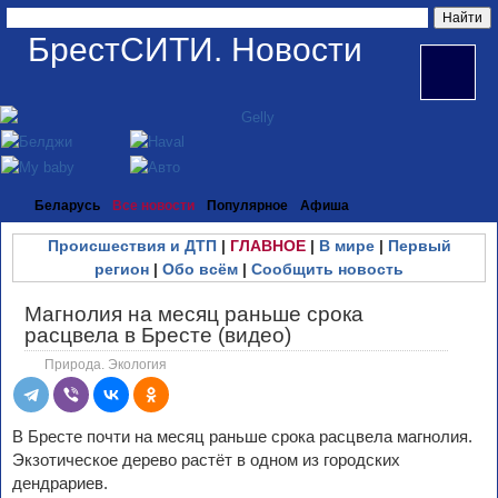
БрестСИТИ. Новости
Беларусь
Все новости
Популярное
Афиша
Происшествия и ДТП
|
ГЛАВНОЕ
|
В мире
|
Первый
регион
|
Обо всём
|
Сообщить новость
Магнолия на месяц раньше срока
расцвела в Бресте (видео)
Природа. Экология
В Бресте почти на месяц раньше срока расцвела магнолия.
Экзотическое дерево растёт в одном из городских
дендрариев.