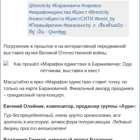
@brestcity
#Барановичи
#паровоз
#марафонединства
#Брест
#Brestcity
#новостиБреста
#БрестСИТИ
#brest_by
#Первыйрегион
#baranavichy
♬ เสียงต้นฉบับ -
ทียู' เอ็ม - Qwrdtgg
Погружение в прошлое и на интерактивной передвижной
выставке музея Великой Отечественной войны.
Масштабно и ярко «Марафон единства» ставит точку, но
только на карте Барановичей. Финальный аккорд праздника
– грандиозный гала-концерт.
Евгений Олейник, композитор, продюсер группы «Аура»:
Тур беспрецедентный, очень круто организован, все
зрители в восторге, атмосфера потрясающая. Ледовый
дворец просто великолепен!
Владимир Громов, народный артист Беларуси: