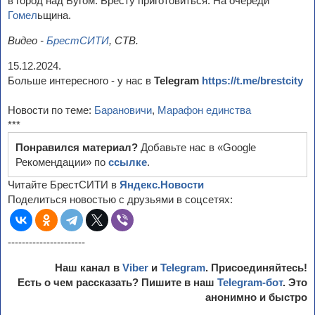
в город над Бугом. Бресту приготовиться. На очереди
Гомел
ьщина.
Видео -
БрестСИТИ
, СТВ.
15.12.2024.
Больше интересного - у нас в
Telegram
https://t.me/brestcity
Новости по теме:
Барановичи
,
Марафон единства
***
Понравился материал?
Добавьте нас в «Google
Рекомендации» по
ссылке
.
Читайте БрестСИТИ в
Яндекс.Новости
Поделиться новостью с друзьями в соцсетях:
----------------------
Наш канал в
Viber
и
Telegram
. Присоединяйтесь!
Есть о чем рассказать? Пишите в наш
Telegram-бот
. Это
анонимно и быстро