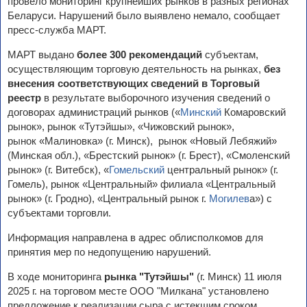
провело мониторинг крупнейших рынков в разных регионах
Беларуси. Нарушений было выявлено немало, сообщает
пресс-служба МАРТ.
МАРТ выдано
более 300 рекомендаций
субъектам,
осуществляющим торговую деятельность на рынках,
без
внесения соответствующих сведений в Торговый
реестр
в результате выборочного изучения сведений о
договорах администраций рынков («
Минский
Комаровский
рынок», рынок «Тутэйшы», «Чижовский рынок»,
рынок «Малиновка» (г. Минск), рынок «Новый Лебяжий»
(Минская обл.), «Брестский рынок» (г. Брест), «Смоленский
рынок» (г. Витебск), «
Гомельский
центральный рынок» (г.
Гомель), рынок «Центральный» филиала «Центральный
рынок» (г. Гродно), «Центральный рынок г.
Могилев
а») с
субъектами торговли.
Информация направлена в адрес облисполкомов для
принятия мер по недопущению нарушений.
В ходе мониторинга
рынка "Тутэйшы"
(г. Минск) 11 июля
2025 г. на торговом месте ООО "Милкана" установлено
предложение к реализации сыра с истекшим сроком