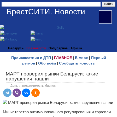
БрестСИТИ. Новости
Беларусь
Все новости
Популярное
Афиша
Происшествия и ДТП
|
ГЛАВНОЕ
|
В мире
|
Первый
регион
|
Обо всём
|
Сообщить новость
МАРТ проверил рынки Беларуси: какие
нарушения нашли
Деньги, недвижимость, бизнес
Министерство антимонопольного регулирования и торговли