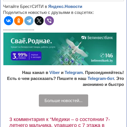
Читайте БрестСИТИ в
Яндекс.Новости
Поделиться новостью с друзьями в соцсетях:
----------------------
Наш канал в
Viber
и
Telegram
. Присоединяйтесь!
Есть о чем рассказать? Пишите в наш
Telegram-бот
. Это
анонимно и быстро
Больше новостей...
3 комментария к “Медики – о состоянии 7-
летнего мальчика, упавшего с 7 этажа в