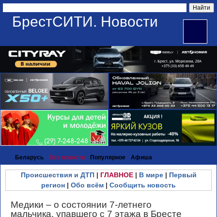
БрестСИТИ. Новости
Беларусь
Все новости
Популярное
Афиша
Происшествия и ДТП
|
ГЛАВНОЕ
|
В мире
|
Первый
регион
|
Обо всём
|
Сообщить новость
Медики – о состоянии 7-летнего
мальчика, упавшего с 7 этажа в Бресте