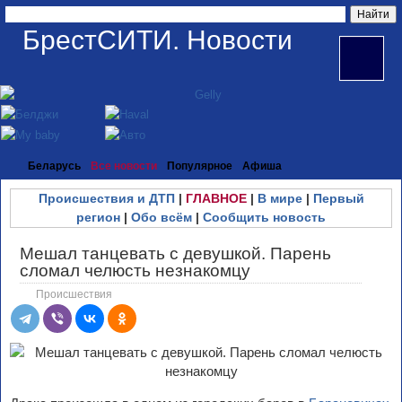
БрестСИТИ. Новости
Беларусь
Все новости
Популярное
Афиша
Происшествия и ДТП
|
ГЛАВНОЕ
|
В мире
|
Первый
регион
|
Обо всём
|
Сообщить новость
Мешал танцевать с девушкой. Парень
сломал челюсть незнакомцу
Происшествия