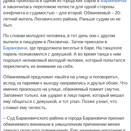
Драка произошла в одном из городских баров в
Барановичах
и закончилась переломом челюсти для одной стороны
конфликта и судимостью – для второй. Обвиняемый – 20-
летний житель Ляховичского района. Раньше судим он не
был.
По словам молодого человека, в тот день они с другом
выпили в пиццерии в Ляховичах. Затем приехали в
Барановичи,
где продолжили веселье в баре. На танцполе
парень познакомился с девушкой. А во время танца к ним
подошел незнакомый молодой человек, который попытался
переключить ее внимание на себя.
Обвиняемый предложил «выйти на улицу и поговорить»,
вслед за парнями к выходу направились и друзья обоих. Что
именно произошло на улице, обвиняемый помнит смутно.
Запомнил только, как ударил в лицо парня, который мешал
ему общаться с девушкой, и тот упал. Позже узнал, что
сломал ему челюсть.
– Суд Барановичского района и города Барановичи признал
обвиняемого виновным в умышленном причинении менее
тяжкого телесного повреждения. Ему назначено наказание в