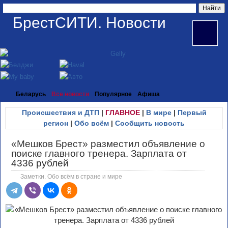
БрестСИТИ. Новости
Беларусь
Все новости
Популярное
Афиша
Происшествия и ДТП
|
ГЛАВНОЕ
|
В мире
|
Первый
регион
|
Обо всём
|
Сообщить новость
«Мешков Брест» разместил объявление о
поиске главного тренера. Зарплата от
4336 рублей
Заметки. Обо всём в стране и мире