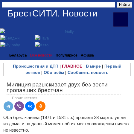
БрестСИТИ. Новости
Беларусь
Все новости
Популярное
Афиша
Происшествия и ДТП
|
ГЛАВНОЕ
|
В мире
|
Первый
регион
|
Обо всём
|
Сообщить новость
Милиция разыскивает двух без вести
пропавших брестчан
Происшествия
Оба брестчанина (1971 и 1981 г.р.) пропали 28 марта: ушли
из дома, и на данный момент об их местонахождении ничего
не известно.