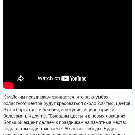
К майским праздникам ожидается, что на клумбах
областного центра будут красоваться около 200 тыс. цветов.
Это и бархатцы, и бегония, и петуния, и цинерария, и
бальзамин, и другие. "Высадим цветы и в новых локациях.
Большой акцент делаем к праздникам на памятные места:
ведь в этом году отмечается 80-летие Победы. Будут
украшены в том числе въездная группа, участок от улицы