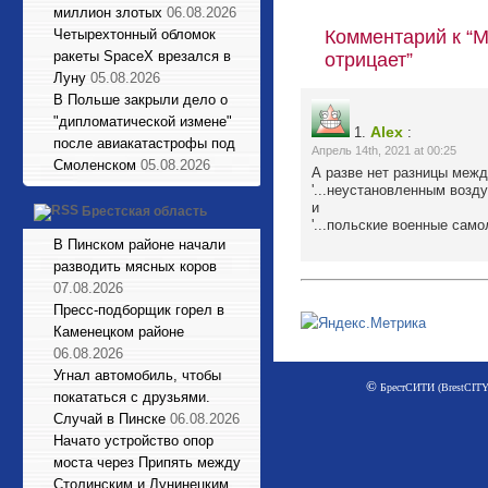
миллион злотых
06.08.2026
Четырехтонный обломок
Комментарий к “
ракеты SpaceX врезался в
отрицает”
Луну
05.08.2026
В Польше закрыли дело о
"дипломатической измене"
Alex
1.
:
после авиакатастрофы под
Апрель 14th, 2021 at 00:25
Смоленском
05.08.2026
А разве нет разницы межд
'...неустановленным возд
и
Брестская область
'...польские военные само
В Пинском районе начали
разводить мясных коров
07.08.2026
Пресс-подборщик горел в
Каменецком районе
06.08.2026
Угнал автомобиль, чтобы
©
БрестСИТИ (BrestCITY)
покататься с друзьями.
Случай в Пинске
06.08.2026
Начато устройство опор
моста через Припять между
Столинским и Лунинецким