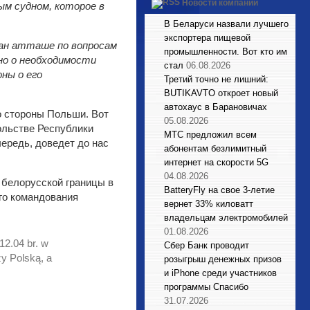
Новости компаний
м судном, которое в
В Беларуси назвали лучшего
экспортера пищевой
ван атташе по вопросам
промышленности. Вот кто им
но о необходимости
стал
06.08.2026
ны о его
Третий точно не лишний:
BUTIKAVTO откроет новый
автохаус в Барановичах
о стороны Польши. Вот
05.08.2026
ольстве Республики
МТС предложил всем
ередь, доведет до нас
абонентам безлимитный
интернет на скорости 5G
04.08.2026
 белорусской границы в
BatteryFly на свое 3-летие
го командования
вернет 33% киловатт
владельцам электромобилей
01.08.2026
12.04 br. w
Сбер Банк проводит
y Polską, a
розыгрыш денежных призов
и iPhone среди участников
программы Спасибо
31.07.2026