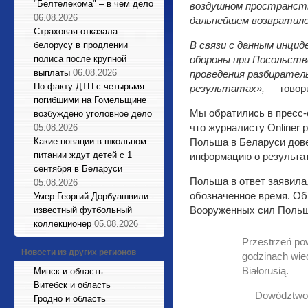
"Белтелекома" – в чем дело
воздушном пространств
06.08.2026
дальнейшем возвратило
Страховая отказала
В связи с данным инцид
белорусу в продлении
полиса после крупной
обороны при Посольств
выплаты
06.08.2026
проведения разбирател
По факту ДТП с четырьмя
результатах», —
говор
погибшими на Гомельщине
Мы обратились в пресс-
возбуждено уголовное дело
что журналисту Onliner
05.08.2026
Какие новации в школьном
Польша в Беларуси дове
питании ждут детей с 1
информацию о результат
сентября в Беларуси
Польша в ответ заявила
05.08.2026
обозначенное время. Об
Умер Георгий Дорбуашвили -
Вооруженных сил Польш
известный футбольный
коллекционер
05.08.2026
Przestrzeń pow
Новости из других регионов
godzinach wie
Białorusią.
Минск и область
Витебск и область
— Dowództwo
Гродно и область