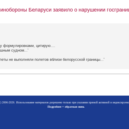
Минобороны Беларуси заявило о нарушении госграни
у формулировками, цитирую....
ушным судном...'
леты не выполняли полетов вблизи белорусской границы...'
 2006-2026. Использование материалов разрешено только при указании прямой активной и индексируе
Подробнее + обратная связь