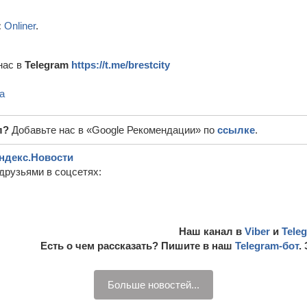
:
Onliner
.
нас в
Telegram
https://t.me/brestcity
а
л?
Добавьте нас в «Google Рекомендации» по
ссылке
.
ндекс.Новости
друзьями в соцсетях:
Наш канал в
Viber
и
Tele
Есть о чем рассказать? Пишите в наш
Telegram-бот
.
Больше новостей...