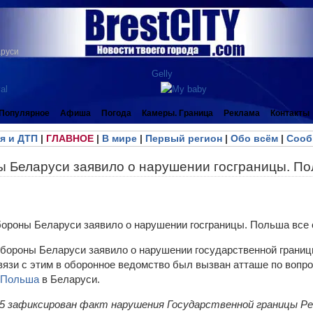
аруси
Популярное
Афиша
Погода
Камеры. Граница
Реклама
Контакты
я и ДТП
|
ГЛАВНОЕ
|
В мире
|
Первый регион
|
Обо всём
|
Сооб
 Беларуси заявило о нарушении госграницы. По
бороны Беларуси заявило о нарушении государственной грани
связи с этим в оборонное ведомство был вызван атташе по вопр
Польша
в Беларуси.
0:45 зафиксирован факт нарушения Государственной границы Ре