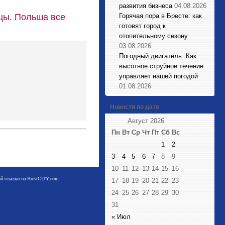
развития бизнеса
04.08.2026
цы. Польша все
Горячая пора в Бресте: как
готовят город к
отопительному сезону
03.08.2026
Погодный двигатель: Как
высотное струйное течение
управляет нашей погодой
01.08.2026
Новости по дате
Август 2026
Пн
Вт
Ср
Чт
Пт
Сб
Вс
1
2
3
4
5
6
7
8
9
10
11
12
13
14
15
16
мой ссылки на BrestCITY.com
17
18
19
20
21
22
23
24
25
26
27
28
29
30
31
« Июл