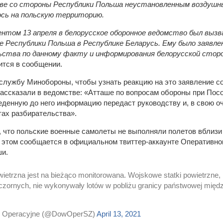
е со стороны Республики Польша неустановленным воздушны
сь на польскую территорию.
ентом 13 апреля в белорусское оборонное ведомство был выз
е Республики Польша в Республике Беларусь. Ему было заявле
ьства по данному факту и информирования белорусской сторо
ится в сообщении.
службу Минобороны, чтобы узнать реакцию на это заявление с
 рассказали в ведомстве: «Атташе по вопросам обороны при Пос
денную до него информацию передаст руководству и, в свою оч
ах разбирательства».
, что польские военные самолеты не выполняли полетов вблизи
 этом сообщается в официальном твиттер-аккаунте Оперативно
и.
ietrzna jest na bieżąco monitorowana. Wojskowe statki powietrzne, 
czornych, nie wykonywały lotów w pobliżu granicy państwowej międz
 Operacyjne (@DowOperSZ)
April 13, 2021