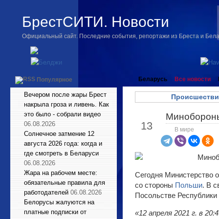
БрестСИТИ. Новости
Официальный сайт. Последние события, репортажи из Бреста и Бел
Беларусь
Все новости
Популярное
Вечером после жары Брест
Происшестви
накрыла гроза и ливень. Как
это было - собрали видео
Минобороны
Апр
13
06.08.2026
В мире
Солнечное затмение 12
августа 2026 года: когда и
где смотреть в Беларуси
06.08.2026
Жара на рабочем месте:
Сегодня Министерство о
обязательные правила для
со стороны
Польши
. В 
работодателей
06.08.2026
Посольстве Республики
Белорусы жалуются на
платные подписки от
«12 апреля 2021 г. в 2