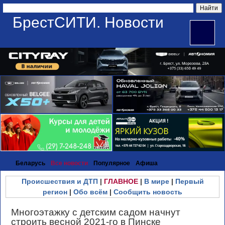
БрестСИТИ. Новости
Беларусь
Все новости
Популярное
Афиша
Происшествия и ДТП
|
ГЛАВНОЕ
|
В мире
|
Первый
регион
|
Обо всём
|
Сообщить новость
Многоэтажку с детским садом начнут
строить весной 2021-го в Пинске