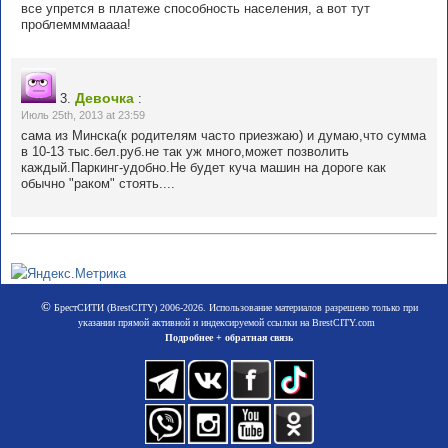
все упрется в платеже способность населения, а вот тут
проблеммммаааа!
Девочка
3.
:
Июль 25th, 2013 at 23:59
сама из Минска(к родителям часто приезжаю) и думаю,что сумма
в 10-13 тыс.бел.руб.не так уж много,может позволить
каждый.Паркинг-удобно.Не будет куча машин на дороге как
обычно "раком" стоять....
©
БрестСИТИ (BrestCITY) 2006-2026. Использование материалов разрешено только при
указании прямой активной и индексируемой ссылки на BrestCITY.com
Подробнее + обратная связь