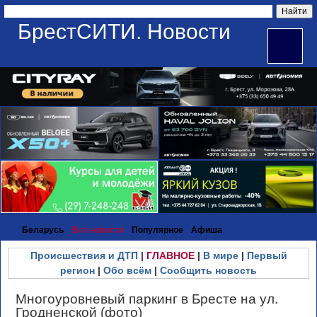
БрестСИТИ. Новости
Беларусь
Все новости
Популярное
Афиша
Происшествия и ДТП
|
ГЛАВНОЕ
|
В мире
|
Первый
регион
|
Обо всём
|
Сообщить новость
Многоуровневый паркинг в Бресте на ул.
Гродненской (фото)