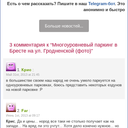
Есть о чем рассказать? Пишите в наш
Telegram-бот
. Это
анонимно и быстро
Больше новостей...
3 комментария к “Многоуровневый паркинг в
Бресте на ул. Гродненской (фото)”
Крис
1.
:
Май 31st, 2013 at 21:45
в большинстве своем наш народ не очень умело паркуется на
одноуровневых парковках, боюсь представить некоторых ездунов
на новой парковке :P
Far
2.
:
Июнь 1st, 2013 at 09:17
Крис
, Да и цены... нород все таки не столько получает как на
западе... На вряд ли это учтут... Хотя дело конечно нужное... но