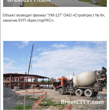
Объект возводит филиал "УМ-127" ОАО «Стройтрест № 8»,
заказчик КУП «БрестгорУКС».