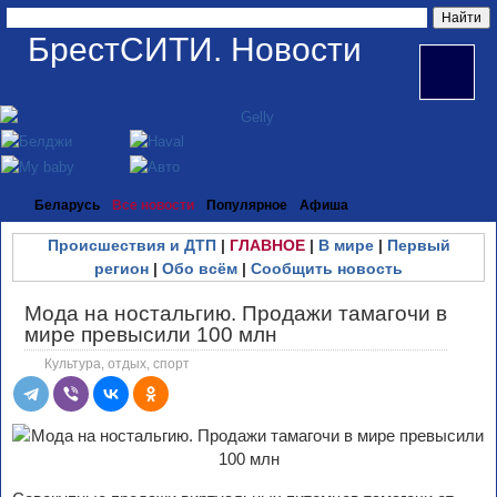
БрестСИТИ. Новости
Беларусь
Все новости
Популярное
Афиша
Происшествия и ДТП
|
ГЛАВНОЕ
|
В мире
|
Первый
регион
|
Обо всём
|
Сообщить новость
Мода на ностальгию. Продажи тамагочи в
мире превысили 100 млн
Культура, отдых, спорт