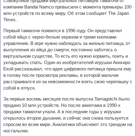
Совокупные продажи виртуальных питомцев тамагочи от
компании Bandai Namco превысили с момента премьеры 100
млн устройств по всему миру. Об этом сообщает The Japan
Times.
Первый тамагочи появился в 1996 году. Он представлял
собой яйцо с черно-белым экраном и тремя кнопками
управления. В игре нужно наблюдать за жизнью питомца, от
вылупления из яйца до смерти, постоянно заботясь о
виртуальном существе. То есть его нужно кормить, поить и
укладывать спать. Один из изобретателей игрушки Акихиро
Екой рассказывал, что идея цифрового питомца пришла ему
в голову после просмотра рекламы, в которой мальчик
расстраивался из-за невозможности взять свою черепашку с
собой в отпуск.
За первые восемь месяцев после выпуска Tamagotchi было
продано 10 млн устройств. Но после ажиотажа в 1990-х
продажи тамагочи упали. А в последние годы у игрушки
открылось второе дыхание, и сейчас она снова пользуется
спросом во всем мире. Аналитики объясняют это трендом на
ностальгию.