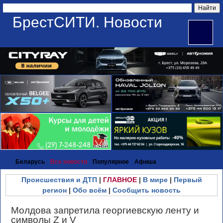
БрестСИТИ. Новости
Беларусь
Все новости
Популярное
Афиша
Происшествия и ДТП
|
ГЛАВНОЕ
|
В мире
|
Первый
регион
|
Обо всём
|
Сообщить новость
Молдова запретила георгиевскую ленту и
символы Z и V