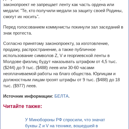
законопроект не запрещает ленту как часть ордена или
медали: "Те, кто получили медали за защиту своей Родины,
смогут их носить".
Перед голосованием коммунисты покинули зал заседаний в
знак протеста.
Согласно принятому законопроекту, за изготовление,
продажу, распространение, а также публичное
использование символов Z, V и георгиевской ленты в
Молдове физлиц будут наказывать штрафом от 4,5 тыс.
($244) до 9 тыс. ($488) леев или 30-60 часами
неоплачиваемой работы на благо общества. Юрлицам и
должностным лицам грозят штрафы от 9 тыс. ($488) до 18
тыс. ($977) леев.
Источник информации:
БЕЛТА
.
Читайте также:
У Минобороны РФ спросили, что значат
буквы Z и V на технике, вошедшей в