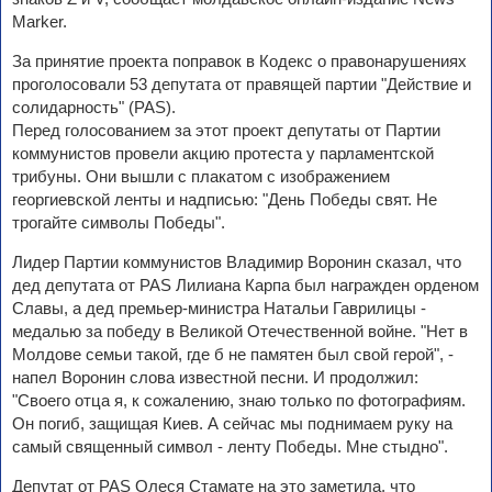
Marker.
За принятие проекта поправок в Кодекс о правонарушениях
проголосовали 53 депутата от правящей партии "Действие и
солидарность" (PAS).
Перед голосованием за этот проект депутаты от Партии
коммунистов провели акцию протеста у парламентской
трибуны. Они вышли с плакатом с изображением
георгиевской ленты и надписью: "День Победы свят. Не
трогайте символы Победы".
Лидер Партии коммунистов Владимир Воронин сказал, что
дед депутата от PAS Лилиана Карпа был награжден орденом
Славы, а дед премьер-министра Натальи Гаврилицы -
медалью за победу в Великой Отечественной войне. "Нет в
Молдове семьи такой, где б не памятен был свой герой", -
напел Воронин слова известной песни. И продолжил:
"Своего отца я, к сожалению, знаю только по фотографиям.
Он погиб, защищая Киев. А сейчас мы поднимаем руку на
самый священный символ - ленту Победы. Мне стыдно".
Депутат от PAS Олеся Стамате на это заметила, что