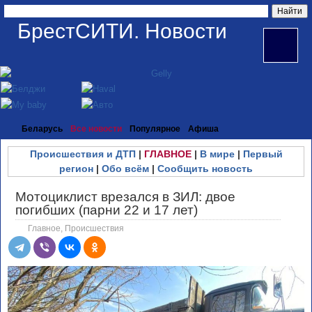
БрестСИТИ. Новости
Беларусь
Все новости
Популярное
Афиша
Происшествия и ДТП
|
ГЛАВНОЕ
|
В мире
|
Первый
регион
|
Обо всём
|
Сообщить новость
Мотоциклист врезался в ЗИЛ: двое
погибших (парни 22 и 17 лет)
Главное
,
Происшествия