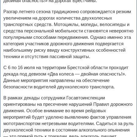
двойная опасность!» на дорогах Брестчины.
Разгар летнего сезона традиционно сопровождается резким
увеличением на дорогах количества двухколесных
транспортных средств. Мотоциклы, мопеды, велосипеды и
средства персональной мобильности становятся невероятно
популярными способами передвижения. Однако именно эта
категория участников дорожного движения подвергается
наибольшему риску ввиду конструктивных особенностей
техники и отсутствия пассивной защиты.
С 6 по 16 июля на территории Брестской области проходит
декада под девизом «Два колеса — двойная опасность!».
Данные мероприятия направлены на обеспечение
безопасности водителей двухколесного транспорта.
В рамках декады сотрудники Госавтоинспекции
ориентированы на пресечение нарушений Правил дорожного
движения. Особое внимание во время рейдовых
мероприятий будет уделено выявлению фактов управления
мототранспортом нетрезвыми водителями. Садиться за руль
двухколесной техники в состоянии алкогольного опьянения
— это прямой путь к трагедии, ведь алкоголь лишает