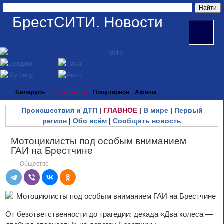
БрестСИТИ. Новости
Беларусь
Все новости
Популярное
Афиша
Происшествия и ДТП
|
ГЛАВНОЕ
|
В мире
|
Первый
регион
|
Обо всём
|
Сообщить новость
Мотоциклисты под особым вниманием
ГАИ на Брестчине
Общество
От безответственности до трагедии: декада «Два колеса —