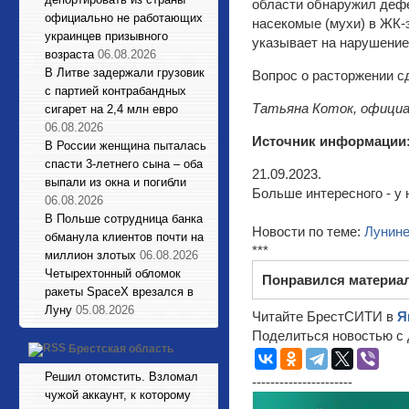
области обнаружил дефе
официально не работающих
насекомые (мухи) в ЖК-
украинцев призывного
указывает на нарушение
возраста
06.08.2026
В Литве задержали грузовик
Вопрос о расторжении с
с партией контрабандных
Татьяна Коток, официа
сигарет на 2,4 млн евро
06.08.2026
Источник информации
В России женщина пыталась
спасти 3-летнего сына – оба
21.09.2023.
выпали из окна и погибли
Больше интересного - у 
06.08.2026
В Польше сотрудница банка
Новости по теме:
Лунин
обманула клиентов почти на
***
миллион злотых
06.08.2026
Четырехтонный обломок
Понравился материа
ракеты SpaceX врезался в
Луну
05.08.2026
Читайте БрестСИТИ в
Я
Поделиться новостью с 
Брестская область
Решил отомстить. Взломал
----------------------
чужой аккаунт, к которому