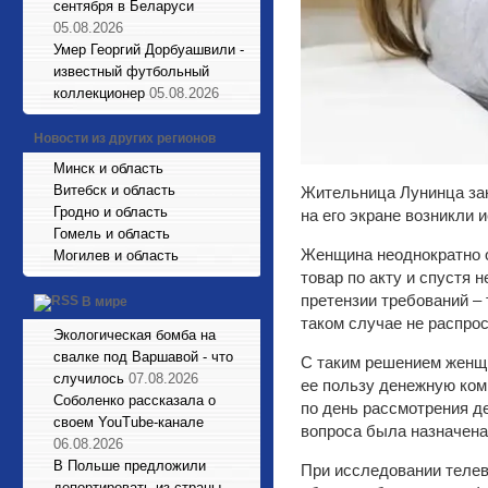
сентября в Беларуси
05.08.2026
Умер Георгий Дорбуашвили -
известный футбольный
коллекционер
05.08.2026
Новости из других регионов
Минск и область
Витебск и область
Жительница Лунинца зак
Гродно и область
на его экране возникли
Гомель и область
Женщина неоднократно о
Могилев и область
товар по акту и спустя 
претензии требований – 
В мире
таком случае не распро
Экологическая бомба на
свалке под Варшавой - что
С таким решением женщи
случилось
07.08.2026
ее пользу денежную ком
Соболенко рассказала о
по день рассмотрения д
своем YouTube-канале
вопроса была назначена
06.08.2026
В Польше предложили
При исследовании телев
депортировать из страны