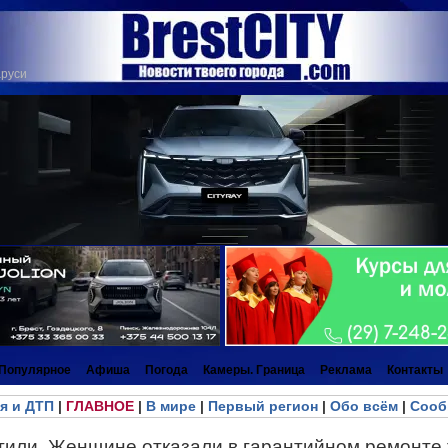
аруси
Популярное
Афиша
Погода
Камеры. Граница
Реклама
Контакты
я и ДТП
|
ГЛАВНОЕ
|
В мире
|
Первый регион
|
Обо всём
|
Сооб
тили. Женщине отказали в гарантийном ремонте