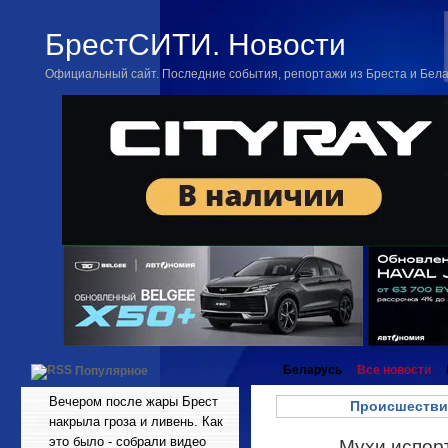
БрестСИТИ. Новости
Официальный сайт. Последние события, репортажи из Бреста и Бел
Беларусь
Все новости
Популярное
Вечером после жары Брест
Происшестви
накрыла гроза и ливень. Как
это было - собрали видео
Мухи испор
Сен