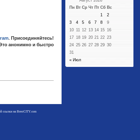
Август 2026
Пн
Вт
Ср
Чт
Пт
Сб
Вс
1
2
3
4
5
6
7
8
9
10
11
12
13
14
15
16
17
18
19
20
21
22
23
gram
. Присоединяйтесь!
 Это анонимно и быстро
24
25
26
27
28
29
30
31
« Июл
мой ссылки на BrestCITY.com