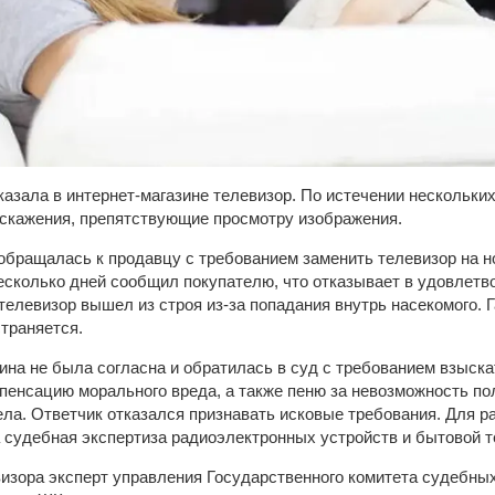
азала в интернет-магазине телевизор. По истечении нескольки
 искажения, препятствующие просмотру изображения.
бращалась к продавцу с требованием заменить телевизор на н
несколько дней сообщил покупателю, что отказывает в удовлет
телевизор вышел из строя из-за попадания внутрь насекомого. Г
страняется.
на не была согласна и обратилась в суд с требованием взыскат
пенсацию морального вреда, а также пеню за невозможность п
ела. Ответчик отказался признавать исковые требования. Для р
 судебная экспертиза радиоэлектронных устройств и бытовой т
изора эксперт управления Государственного комитета судебных