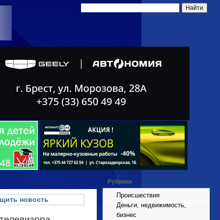
Рубрики
Происшествия
щить новость
Деньги, недвижимость,
бизнес
 телевизора