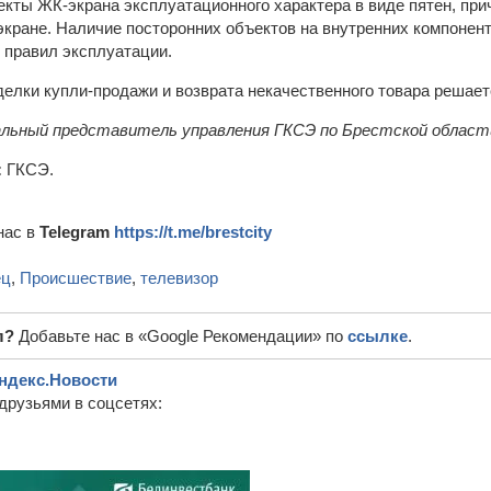
кты ЖК-экрана эксплуатационного характера в виде пятен, при
экране. Наличие посторонних объектов на внутренних компонен
 правил эксплуатации.
делки купли-продажи и возврата некачественного товара решает
льный представитель управления ГКСЭ по Брестской област
:
ГКСЭ.
нас в
Telegram
https://t.me/brestcity
ец
,
Происшествие
,
телевизор
л?
Добавьте нас в «Google Рекомендации» по
ссылке
.
ндекс.Новости
друзьями в соцсетях: