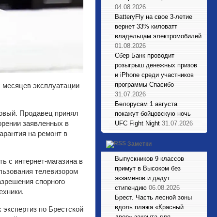
04.08.2026
BatteryFly на свое 3-летие
вернет 33% киловатт
владельцам электромобилей
01.08.2026
Сбер Банк проводит
розыгрыш денежных призов
и iPhone среди участников
программы Спасибо
х месяцев эксплуатации
31.07.2026
Белорусам 1 августа
овый. Продавец принял
покажут бойцовскую ночь
ворении заявленных в
UFC Fight Night
31.07.2026
арантия на ремонт в
Заметки
Выпускников 9 классов
ь с интернет-магазина в
примут в Высоком без
ользования телевизором
экзаменов и дадут
азрешения спорного
стипендию
06.08.2026
ехники.
Брест. Часть лесной зоны
вдоль пляжа «Красный
 экспертиз по Брестской
двор» закрыта для