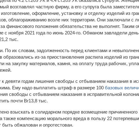
дела по ч.2 ст.209 УК и ч.4 ст.209 УК оказались супруги. Женщи
емый возглавлял частную фирму, а его супруга была заместител
 изготовление, оформление, установку и отделку изделий из гр
ов, облагораживанию возле них территории. Они заключали с л
з-за финансового положения обязательства не выполнят. Таким 
е с ноября 2021 года по июнь 2024-го. Обманом завладели ден
1,2 тыс.
ли. По их словам, задолженность перед клиентами и невыполнен
в образовались из-за приостановления распила изделий из гра
и на закупку материалов, камня, на оплату труда рабочих, упл
ежей.
 к девяти годам лишения свободы с отбыванием наказания в ис
жима. Ему надо выплатить штраф в размере 100
базовых велич
ния свободы с отбыванием наказания в исправительной колони
ить почти Br13,8 тыс.
ено взыскать в солидарном порядке возмещение причиненного 
а также компенсацию морального вреда в пользу 22 потерпевши
т быть обжалован и опротестован.