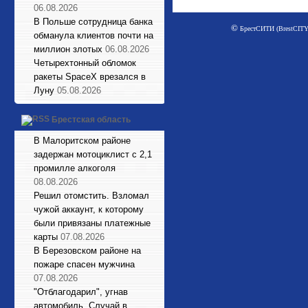
06.08.2026
В Польше сотрудница банка
©
БрестСИТИ (BrestCITY)
обманула клиентов почти на
миллион злотых
06.08.2026
Четырехтонный обломок
ракеты SpaceX врезался в
Луну
05.08.2026
Брестская область
В Малоритском районе
задержан мотоциклист с 2,1
промилле алкоголя
08.08.2026
Решил отомстить. Взломал
чужой аккаунт, к которому
были привязаны платежные
карты
07.08.2026
В Березовском районе на
пожаре спасен мужчина
07.08.2026
"Отблагодарил", угнав
автомобиль. Случай в