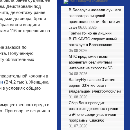
на была ранее судима, ее
Новости компаний
ем. Действовали под
В Беларуси назвали лучшего
анита, демонтажу ранее
экспортера пищевой
юдьми договора, брали
промышленности. Вот кто им
образом они вводили
стал
06.08.2026
ьгами 116 потерпевших на
Третий точно не лишний:
BUTIKAVTO откроет новый
автохаус в Барановичах
ие заказов по
05.08.2026
нита. Полученную
МТС предложил всем
ату обязательных
абонентам безлимитный
интернет на скорости 5G
04.08.2026
правительной колонии в
BatteryFly на свое 3-летие
ин
(Br4,2 тыс.). Женщина
вернет 33% киловатт
и в условиях общего
владельцам электромобилей
01.08.2026
Сбер Банк проводит
имущественного вреда в
розыгрыш денежных призов
х. Приговор не вступил в
и iPhone среди участников
программы Спасибо
31.07.2026