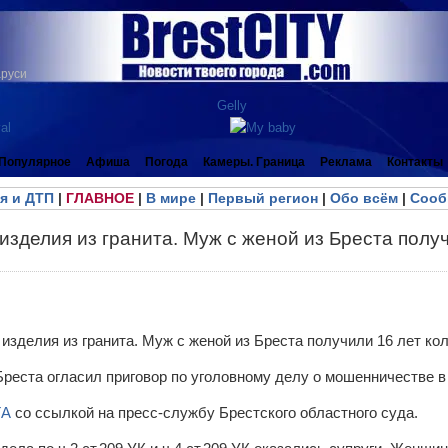
аруси
Популярное
Афиша
Погода
Камеры. Граница
Реклама
Контакты
я и ДТП
|
ГЛАВНОЕ
|
В мире
|
Первый регион
|
Обо всём
|
Сооб
изделия из гранита. Муж с женой из Бреста полу
Бреста огласил приговор по уголовному делу о мошенничестве в
ТА
со ссылкой на пресс-службу Брестского областного суда.