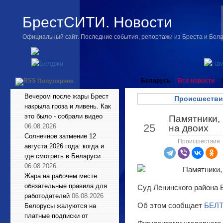
БрестСИТИ. Новости
Официальный сайт. Последние события, репортажи из Бреста и Бел
Беларусь
Все новости
Популярное
Вечером после жары Брест
Происшестви
накрыла гроза и ливень. Как
это было - собрали видео
Памятники, 
Июл
25
06.08.2026
на двоих
Солнечное затмение 12
Происшествия
августа 2026 года: когда и
где смотреть в Беларуси
06.08.2026
Жара на рабочем месте:
обязательные правила для
Суд Ленинского района 
работодателей
06.08.2026
Об этом сообщает
БЕЛ
Белорусы жалуются на
платные подписки от