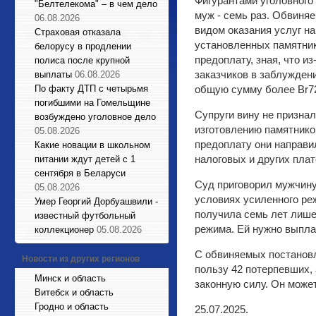
Фигурантами уголовного 
"Белтелекома" – в чем дело
муж - семь раз. Обвиня
06.08.2026
видом оказания услуг на
Страховая отказала
установленных памятник
белорусу в продлении
предоплату, зная, что и
полиса после крупной
заказчиков в заблуждени
выплаты
06.08.2026
По факту ДТП с четырьмя
общую сумму более Br72
погибшими на Гомельщине
Супруги вину не призна
возбуждено уголовное дело
изготовлению памятнико
05.08.2026
предоплату они направил
Какие новации в школьном
налоговых и других плат
питании ждут детей с 1
сентября в Беларуси
Суд приговорил мужчину
05.08.2026
условиях усиленного ре
Умер Георгий Дорбуашвили -
получила семь лет лише
известный футбольный
режима. Ей нужно выплат
коллекционер
05.08.2026
С обвиняемых постановл
Новости из других регионов
пользу 42 потерпевших, 
Минск и область
законную силу. Он може
Витебск и область
Гродно и область
25.07.2025.