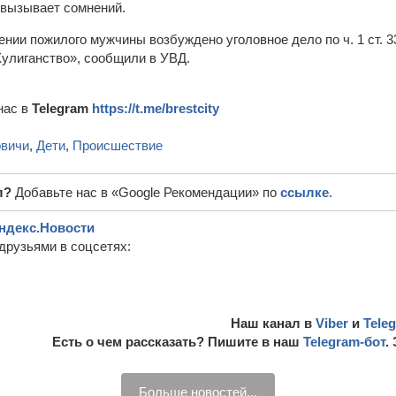
 вызывает сомнений.
нии пожилого мужчины возбуждено уголовное дело по ч. 1 ст. 3
улиганство», сообщили в УВД.
нас в
Telegram
https://t.me/brestcity
овичи
,
Дети
,
Происшествие
л?
Добавьте нас в «Google Рекомендации» по
ссылке
.
ндекс.Новости
друзьями в соцсетях:
Наш канал в
Viber
и
Tele
Есть о чем рассказать? Пишите в наш
Telegram-бот
.
Больше новостей...