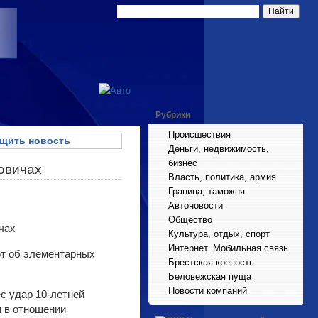
Рубрики
Происшествия
щить новость
Деньги, недвижимость,
бизнес
овичах
Власть, политика, армия
Граница, таможня
Автоновости
Общество
Культура, отдых, спорт
Интернет. Мобильная связь
ют об элементарных
Брестская крепость
Беловежская пуща
Новости компаний
с удар 10-летней
и в отношении