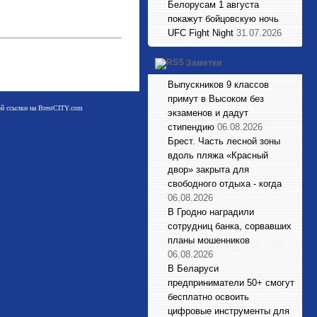
Белорусам 1 августа
покажут бойцовскую ночь
UFC Fight Night
31.07.2026
Заметки
Выпускников 9 классов
примут в Высоком без
мой ссылки на BrestCITY.com
экзаменов и дадут
стипендию
06.08.2026
Брест. Часть лесной зоны
вдоль пляжа «Красный
двор» закрыта для
свободного отдыха - когда
06.08.2026
В Гродно наградили
сотрудниц банка, сорвавших
планы мошенников
06.08.2026
В Беларуси
предприниматели 50+ смогут
бесплатно освоить
цифровые инструменты для