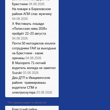
Брестчине
04.08.2026
На пожаре в Березовском
районе АПИ спас мужчину
04.08.2026
X Фестиваль лошади
«Полесская нива 2026»
пройдёт 22–23 августа
04.08.2026
Почти 50 мотоциклов изъяли
сотрудники ГАИ за выходные
на Брестчине - какие
причины
04.08.2026
В Малорите 71-летний
водитель мопеда не заметил
Suzuki
03.08.2026
Два ДТП в Ивацевичском
районе: травмированы
водители СПМ и
электроскутера
03.08.2026
Что происходит в области
Брестский район