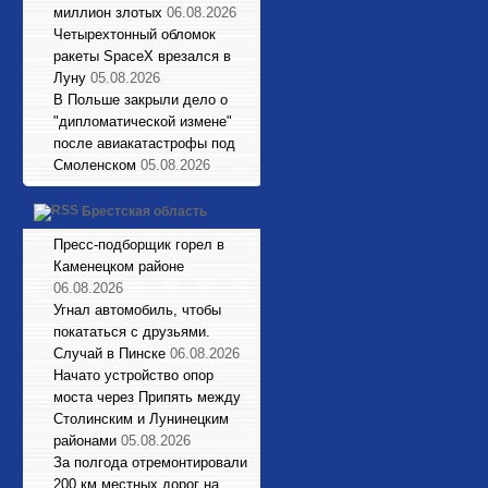
миллион злотых
06.08.2026
Четырехтонный обломок
ракеты SpaceX врезался в
Луну
05.08.2026
В Польше закрыли дело о
"дипломатической измене"
после авиакатастрофы под
Смоленском
05.08.2026
Брестская область
Пресс-подборщик горел в
Каменецком районе
06.08.2026
Угнал автомобиль, чтобы
покататься с друзьями.
Случай в Пинске
06.08.2026
Начато устройство опор
моста через Припять между
Столинским и Лунинецким
районами
05.08.2026
За полгода отремонтировали
200 км местных дорог на