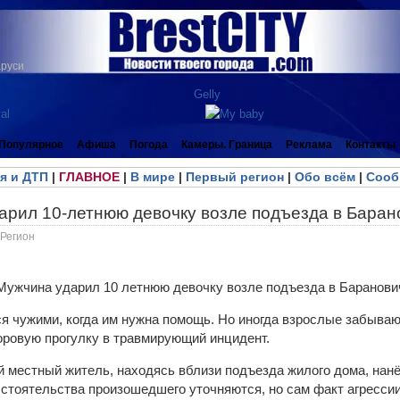
аруси
Популярное
Афиша
Погода
Камеры. Граница
Реклама
Контакты
я и ДТП
|
ГЛАВНОЕ
|
В мире
|
Первый регион
|
Обо всём
|
Сооб
арил 10-летнюю девочку возле подъезда в Баран
Регион
ся чужими, когда им нужна помощь. Но иногда взрослые забыва
оровую прогулку в травмирующий инцидент.
й местный житель, находясь вблизи подъезда жилого дома, нанё
стоятельства произошедшего уточняются, но сам факт агресси