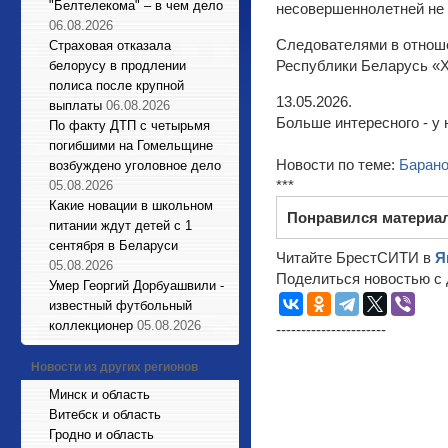
"Белтелекома" – в чем дело
несовершеннолетней не
06.08.2026
Следователями в отноше
Страховая отказала
Республики Беларусь «Х
белорусу в продлении
полиса после крупной
13.05.2026.
выплаты
06.08.2026
Больше интересного - у 
По факту ДТП с четырьмя
погибшими на Гомельщине
Новости по теме:
Баран
возбуждено уголовное дело
***
05.08.2026
Какие новации в школьном
Понравился материа
питании ждут детей с 1
сентября в Беларуси
Читайте БрестСИТИ в
Я
05.08.2026
Поделиться новостью с 
Умер Георгий Дорбуашвили -
известный футбольный
коллекционер
05.08.2026
----------------------
Новости из других регионов
Минск и область
Витебск и область
Гродно и область