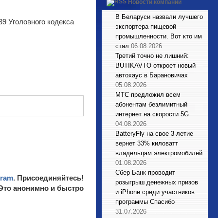
Новости компаний
В Беларуси назвали лучшего
39 Уголовного кодекса
экспортера пищевой
промышленности. Вот кто им
стал
06.08.2026
Третий точно не лишний:
BUTIKAVTO откроет новый
автохаус в Барановичах
05.08.2026
МТС предложил всем
абонентам безлимитный
интернет на скорости 5G
04.08.2026
BatteryFly на свое 3-летие
вернет 33% киловатт
владельцам электромобилей
01.08.2026
Сбер Банк проводит
gram
. Присоединяйтесь!
розыгрыш денежных призов
 Это анонимно и быстро
и iPhone среди участников
программы Спасибо
31.07.2026