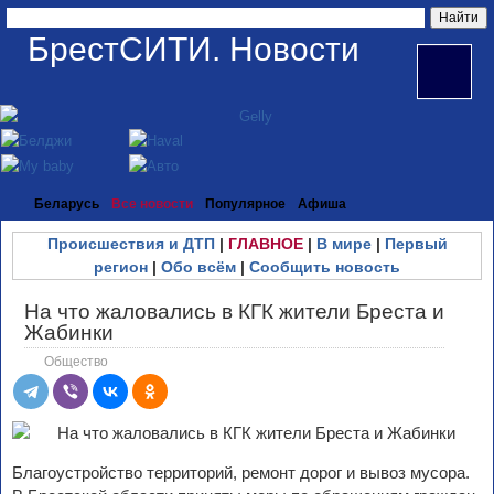
БрестСИТИ. Новости
Беларусь
Все новости
Популярное
Афиша
Происшествия и ДТП
|
ГЛАВНОЕ
|
В мире
|
Первый
регион
|
Обо всём
|
Сообщить новость
На что жаловались в КГК жители Бреста и
Жабинки
Общество
Благоустройство территорий, ремонт дорог и вывоз мусора.