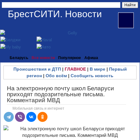
БрестСИТИ. Новости
Беларусь
Все новости
Популярное
Афиша
Происшествия и ДТП
|
ГЛАВНОЕ
|
В мире
|
Первый
регион
|
Обо всём
|
Сообщить новость
На электронную почту школ Беларуси
приходят подозрительные письма.
Комментарий МВД
Мобильная связь и интернет