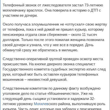
Телефонный звонок от лжеследователя застал 73-летнюю
могилевчанку врасплох. Она поверила в историю о ДТП с
участием ее дочери.
Около получаса злоумышленник не «отпускал» свою жертву
от телефона, пока к ней домой не пришел курьер, которому
пенсионерка отдала свои сбережения – около 11 тысяч
долларов. Только после этого пожилая женщина позвонила
своей дочери и узнала, что у нее все в порядке. Дочь
обманутой сразу же обратилась в милицию.
Следственно-оперативной группой проведен осмотр места
происшествия. На кнопке дверного звонка специалист
Государственного комитета судебных экспертиз изъял след
руки, который мог быть оставлен курьером телефонных
мошенников – неизвестной девушкой.
Следственным комитетом по данному факту возбуждено
уголовное дело по статье «Мошенничество». Уже на
следующий день сыщики установили и задержали 32-
летнюю уроженку
Могилев
ского района, выполнившую роль
курьера. Часть денег, которые она забрала у пенсионерки,