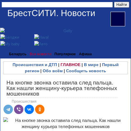
БрестСИТИ. Новости
Беларусь
Все новости
Популярное
Афиша
Происшествия и ДТП
|
ГЛАВНОЕ
|
В мире
|
Первый
регион
|
Обо всём
|
Сообщить новость
На кнопке звонка оставила след пальца.
Как нашли женщину-курьера телефонных
мошенников
Происшествия