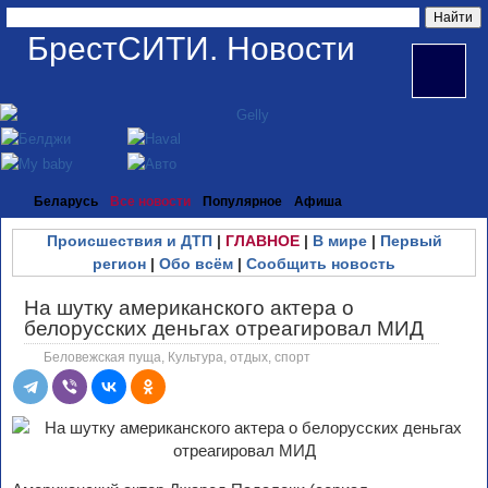
БрестСИТИ. Новости
Беларусь
Все новости
Популярное
Афиша
Происшествия и ДТП
|
ГЛАВНОЕ
|
В мире
|
Первый
регион
|
Обо всём
|
Сообщить новость
На шутку американского актера о
белорусских деньгах отреагировал МИД
Беловежская пуща
,
Культура, отдых, спорт