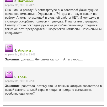
Законник
3.
:
Апрель 7th, 2018 at 20:23
Она шла на работу! В регистратуре она работала! Даже судьбе
пришлось вмешаться. Ударница, в 74 года и в такую рань и на
работу. А кому то молодой и сильной работы НЕТ. И молодую и
сильную оскорбляют словом - тунеядка. И налогами стращают.
Потому что не покладая рук и не разгибая спины ещё трудится
таких же лет "председатель" шоферской комиссии. Незаменимый
специалист.
Аноним
4.
:
Апрель 8th, 2018 at 13:08
Законник
, дятел.... Человека жалко.... А ты скоро....
Гость
5.
:
Апрель 9th, 2018 at 22:33
Законник
, работала, потому что на пенсию которую заработала в
нашей замечательной стране люди на пределе выживания,
особенно одинокие((