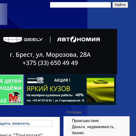
Рубрики
Происшествия
щить новость
Деньги, недвижимость,
бизнес
екса "Трилогия"