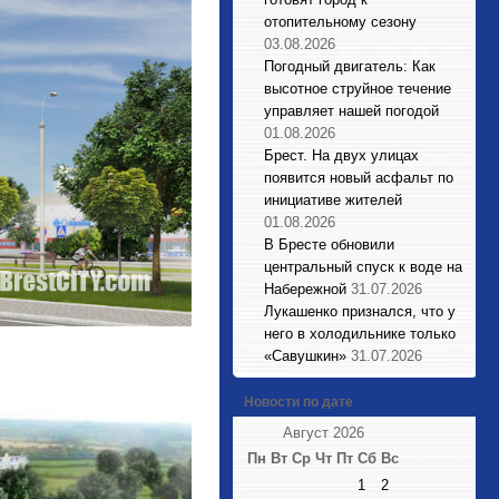
отопительному сезону
03.08.2026
Погодный двигатель: Как
высотное струйное течение
управляет нашей погодой
01.08.2026
Брест. На двух улицах
появится новый асфальт по
инициативе жителей
01.08.2026
В Бресте обновили
центральный спуск к воде на
Набережной
31.07.2026
Лукашенко признался, что у
него в холодильнике только
«Савушкин»
31.07.2026
Новости по дате
Август 2026
Пн
Вт
Ср
Чт
Пт
Сб
Вс
1
2