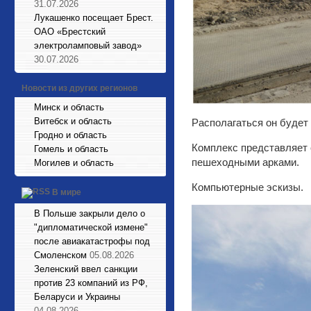
31.07.2026
Лукашенко посещает Брест.
ОАО «Брестский
электроламповый завод»
30.07.2026
Новости из других регионов
Минск и область
Витебск и область
Располагаться он будет
Гродно и область
Комплекс представляет 
Гомель и область
пешеходными арками.
Могилев и область
Компьютерные эскизы.
В мире
В Польше закрыли дело о
"дипломатической измене"
после авиакатастрофы под
Смоленском
05.08.2026
Зеленский ввел санкции
против 23 компаний из РФ,
Беларуси и Украины
04.08.2026