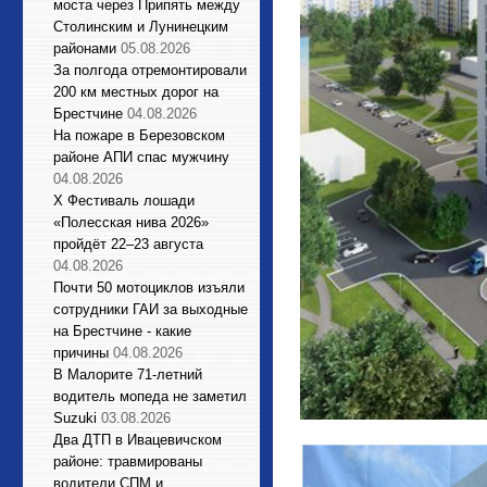
моста через Припять между
Столинским и Лунинецким
районами
05.08.2026
За полгода отремонтировали
200 км местных дорог на
Брестчине
04.08.2026
На пожаре в Березовском
районе АПИ спас мужчину
04.08.2026
X Фестиваль лошади
«Полесская нива 2026»
пройдёт 22–23 августа
04.08.2026
Почти 50 мотоциклов изъяли
сотрудники ГАИ за выходные
на Брестчине - какие
причины
04.08.2026
В Малорите 71-летний
водитель мопеда не заметил
Suzuki
03.08.2026
Два ДТП в Ивацевичском
районе: травмированы
водители СПМ и