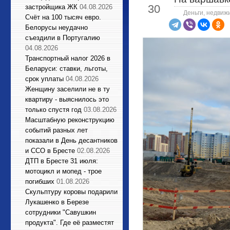
30
застройщика ЖК
04.08.2026
Деньги, недвиж
Счёт на 100 тысяч евро.
Белорусы неудачно
съездили в Португалию
04.08.2026
Транспортный налог 2026 в
Беларуси: ставки, льготы,
срок уплаты
04.08.2026
Женщину заселили не в ту
квартиру - выяснилось это
только спустя год
03.08.2026
Масштабную реконструкцию
событий разных лет
показали в День десантников
и ССО в Бресте
02.08.2026
ДТП в Бресте 31 июля:
мотоцикл и мопед - трое
погибших
01.08.2026
Cкульптуру коровы подарили
Лукашенко в Березе
сотрудники "Савушкин
продукта". Где её разместят