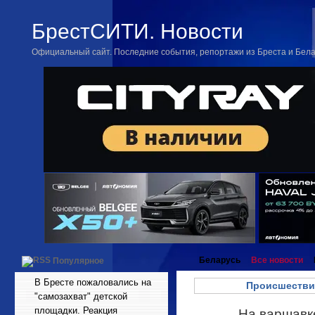
БрестСИТИ. Новости
Официальный сайт. Последние события, репортажи из Бреста и Бел
Беларусь
Все новости
Популярное
В Бресте пожаловались на
Происшестви
"самозахват" детской
площадки. Реакция
На варшавке
Ноя