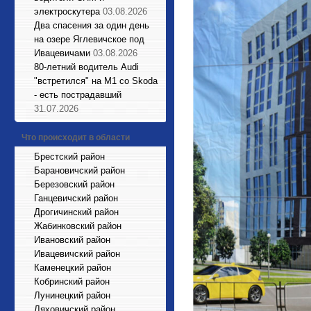
электроскутера
03.08.2026
Два спасения за один день
на озере Яглевичское под
Ивацевичами
03.08.2026
80-летний водитель Audi
"встретился" на М1 со Skoda
- есть пострадавший
31.07.2026
Что происходит в области
Брестский район
Барановичский район
Березовский район
Ганцевичский район
Дрогичинский район
Жабинковский район
Ивановский район
Ивацевичский район
Каменецкий район
Кобринский район
Лунинецкий район
Ляховичский район