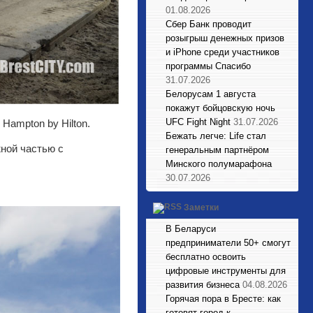
01.08.2026
Сбер Банк проводит
розыгрыш денежных призов
и iPhone среди участников
программы Спасибо
31.07.2026
Белорусам 1 августа
покажут бойцовскую ночь
UFC Fight Night
31.07.2026
Hampton by Hilton.
Бежать легче: Life стал
ной частью с
генеральным партнёром
Минского полумарафона
30.07.2026
Заметки
В Беларуси
предприниматели 50+ смогут
бесплатно освоить
цифровые инструменты для
развития бизнеса
04.08.2026
Горячая пора в Бресте: как
готовят город к