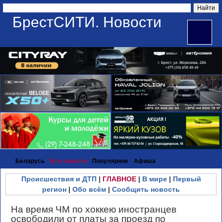
БрестСИТИ. Новости
Беларусь
Все новости
Популярное
Афиша
Происшествия и ДТП
|
ГЛАВНОЕ
|
В мире
|
Первый
регион
|
Обо всём
|
Сообщить новость
На время ЧМ по хоккею иностранцев
освободили от платы за проезд по