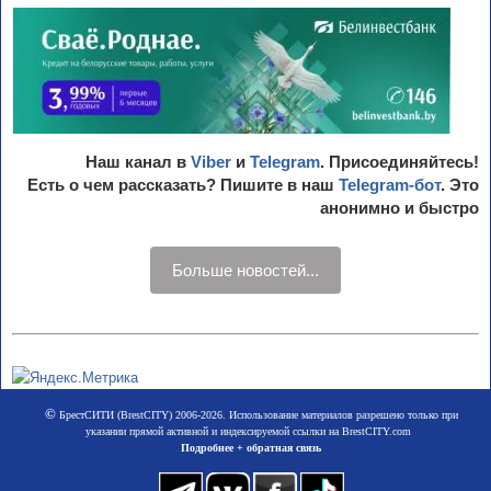
Наш канал в
Viber
и
Telegram
. Присоединяйтесь!
Есть о чем рассказать? Пишите в наш
Telegram-бот
. Это
анонимно и быстро
Больше новостей...
©
БрестСИТИ (BrestCITY) 2006-2026. Использование материалов разрешено только при
указании прямой активной и индексируемой ссылки на BrestCITY.com
Подробнее + обратная связь