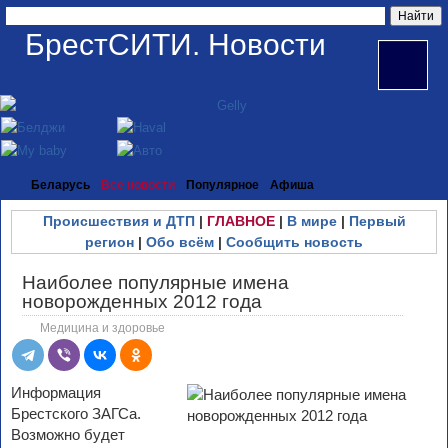
БрестСИТИ. Новости
Беларусь
Все новости
Популярное
Афиша
Происшествия и ДТП
|
ГЛАВНОЕ
|
В мире
|
Первый
регион
|
Обо всём
|
Сообщить новость
Наиболее популярные имена
новорожденных 2012 года
Медицина и здоровье
Информация
Брестского ЗАГСа.
Возможно будет