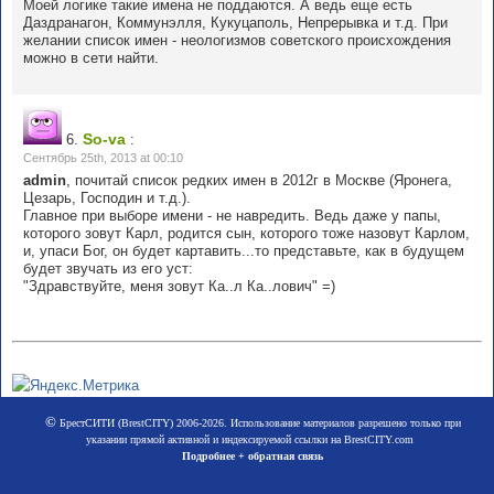
Моей логике такие имена не поддаются. А ведь еще есть
Даздранагон, Коммунэлля, Кукуцаполь, Непрерывка и т.д. При
желании список имен - неологизмов советского происхождения
можно в сети найти.
So-va
6.
:
Сентябрь 25th, 2013 at 00:10
admin
, почитай список редких имен в 2012г в Москве (Яронега,
Цезарь, Господин и т.д.).
Главное при выборе имени - не навредить. Ведь даже у папы,
которого зовут Карл, родится сын, которого тоже назовут Карлом,
и, упаси Бог, он будет картавить...то представьте, как в будущем
будет звучать из его уст:
"Здравствуйте, меня зовут Ка..л Ка..лович" =)
©
БрестСИТИ (BrestCITY) 2006-2026. Использование материалов разрешено только при
указании прямой активной и индексируемой ссылки на BrestCITY.com
Подробнее + обратная связь