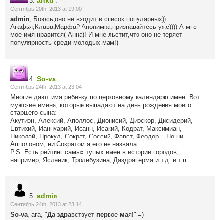
anku
3.
:
Сентябрь 20th, 2013 at 19:00
admin
, Боюсь,оно не входит в список популярных))
Агафья,Клава,Марфа? Анонимка,признавайтесь уже)))) А мне
мое имя нравится( Анна)! И мне льстит,что оно не теряет
популярность среди молодых мам!)
So-va
4.
:
Сентябрь 24th, 2013 at 23:04
Многие дают имя ребенку по церковному календарю имен. Вот
мужские имена, которые выпадают на день рождения моего
старшего сына:
Акутион, Алексий, Аполлос, Дионисий, Диоскор, Дисидерий,
Евтихий, Ианнуарий, Иоанн, Исакий, Кодрат, Максимиан,
Николай, Прокул, Сократ, Соссий, Фавст, Феодор....Но ни
Апполоном, ни Сократом я его не назвала...
P.S. Есть рейтинг самых тупых имен в истории городов,
например, Ясленик, Тролебузина, Даздраперма и т.д. и т.п.
admin
5.
:
Сентябрь 24th, 2013 at 23:14
So-va
, ага, "
Да здра
вствует
пер
вое
ма
я!" =)