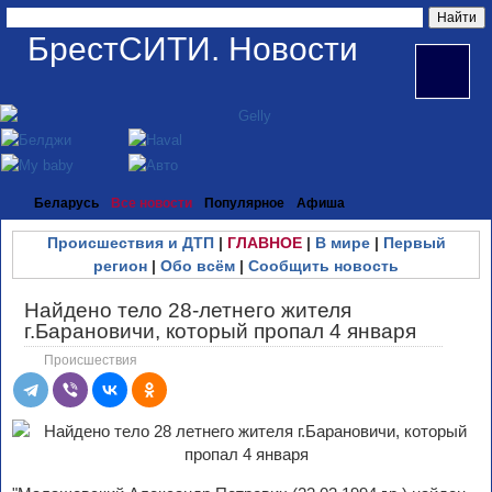
БрестСИТИ. Новости
Беларусь
Все новости
Популярное
Афиша
Происшествия и ДТП
|
ГЛАВНОЕ
|
В мире
|
Первый
регион
|
Обо всём
|
Сообщить новость
Найдено тело 28-летнего жителя
г.Барановичи, который пропал 4 января
Происшествия