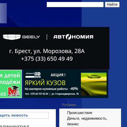
Рубрики
Происшествия
щить новость
Деньги, недвижимость,
бизнес
Калининград