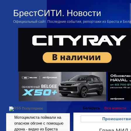
БрестСИТИ. Новости
Официальный сайт. Последние события, репортажи из Бреста и Бел
Беларусь
Все новости
Популярное
Мотоциклиста поймали на
Происшестви
опасном обгоне с помощью
дрона - видео из Бреста
Глава МИД 
Май