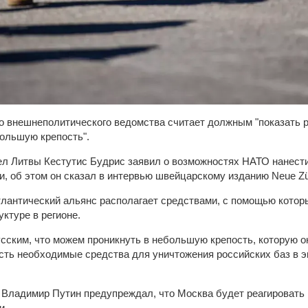
о внешнеполитического ведомства считает должным "показать р
большую крепость".
л Литвы Кестутис Будрис заявил о возможностях НАТО нанести
, об этом он сказал в интервью швейцарскому изданию Neue Zür
тлантический альянс располагает средствами, с помощью котор
ктуре в регионе.
сским, что можем проникнуть в небольшую крепость, которую о
сть необходимые средства для уничтожения российских баз в эк
 Владимир Путин предупреждал, что Москва будет реагировать
и.