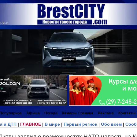
аруси
Популярное
Афиша
Погода
Камеры. Граница
Реклама
Контакты
я и ДТП
|
ГЛАВНОЕ
|
В мире
|
Первый регион
|
Обо всём
|
Сооб
Литвы заявил о возможностях НАТО напасть на 