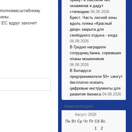
экзаменов и дадут
к полномасштабному
стипендию
06.08.2026
ваны.
Брест. Часть лесной зоны
и ЕС вдруг захочет
вдоль пляжа «Красный
двор» закрыта для
свободного отдыха - когда
06.08.2026
В Гродно наградили
сотрудниц банка, сорвавших
планы мошенников
06.08.2026
В Беларуси
предприниматели 50+ смогут
бесплатно освоить
цифровые инструменты для
развития бизнеса
04.08.2026
Новости по дате
Август 2026
Пн
Вт
Ср
Чт
Пт
Сб
Вс
1
2