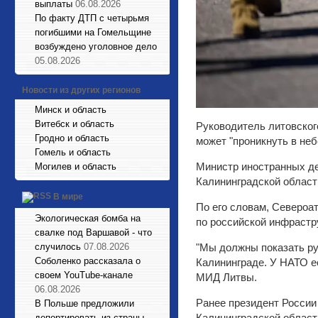
выплаты
06.08.2026
По факту ДТП с четырьмя
погибшими на Гомельщине
возбуждено уголовное дело
05.08.2026
Новости из других регионов
Минск и область
Витебск и область
Руководитель литовског
Гродно и область
может "проникнуть в не
Гомель и область
Министр иностранных де
Могилев и область
Калининградской области
В мире
По его словам, Североа
Экологическая бомба на
по российской инфрастру
свалке под Варшавой - что
"Мы должны показать ру
случилось
07.08.2026
Соболенко рассказала о
Калининграде. У НАТО е
своем YouTube-канале
МИД Литвы.
06.08.2026
Ранее президент России
В Польше предложили
Калининградской област
депортировать из страны