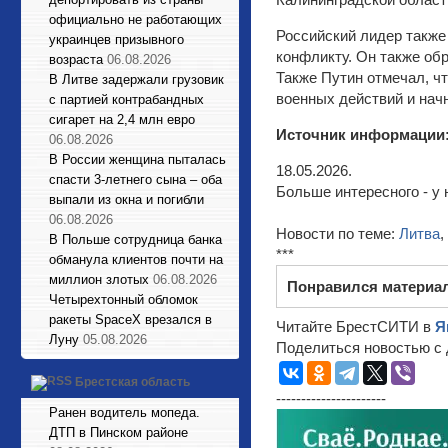
официально не работающих
Российский лидер также
украинцев призывного
конфликту. Он также обр
возраста
06.08.2026
Также Путин отмечал, чт
В Литве задержали грузовик
военных действий и начн
с партией контрабандных
сигарет на 2,4 млн евро
Источник информации
06.08.2026
В России женщина пыталась
18.05.2026.
спасти 3-летнего сына – оба
Больше интересного - у 
выпали из окна и погибли
06.08.2026
Новости по теме:
Литва
,
В Польше сотрудница банка
***
обманула клиентов почти на
миллион злотых
06.08.2026
Понравился материа
Четырехтонный обломок
ракеты SpaceX врезался в
Читайте БрестСИТИ в
Я
Луну
05.08.2026
Поделиться новостью с 
Брестская область
----------------------
Ранен водитель мопеда.
ДТП в Пинском районе