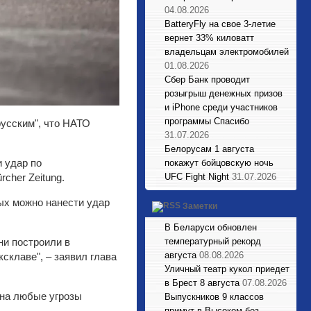
04.08.2026
BatteryFly на свое 3-летие
вернет 33% киловатт
владельцам электромобилей
01.08.2026
Сбер Банк проводит
розыгрыш денежных призов
и iPhone среди участников
программы Спасибо
усским", что НАТО
31.07.2026
Белорусам 1 августа
 удар по
покажут бойцовскую ночь
cher Zeitung.
UFC Fight Night
31.07.2026
ых можно нанести удар
Заметки
В Беларуси обновлен
ни построили в
температурный рекорд
августа
08.08.2026
склаве", – заявил глава
Уличный театр кукол приедет
в Брест 8 августа
07.08.2026
 на любые угрозы
Выпускников 9 классов
примут в Высоком без