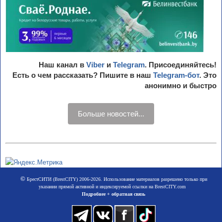
Наш канал в
Viber
и
Telegram
. Присоединяйтесь!
Есть о чем рассказать? Пишите в наш
Telegram-бот
. Это
анонимно и быстро
Больше новостей...
©
БрестСИТИ (BrestCITY) 2006-2026. Использование материалов разрешено только при
указании прямой активной и индексируемой ссылки на BrestCITY.com
Подробнее + обратная связь