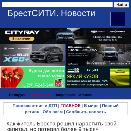
БрестСИТИ. Новости
Беларусь
Все новости
Популярное
Афиша
Происшествия и ДТП
|
ГЛАВНОЕ
|
В мире
|
Первый
регион
|
Обо всём
|
Сообщить новость
Как житель Бреста решил нарастить свой
капитал, но потерял более 9 тысяч