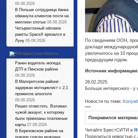
06.08.2026
В Польше сотрудница банка
обманула клиентов почти на
миллион злотых
06.08.2026
Четырехтонный обломок
ракеты SpaceX врезался в
По сведениям ООН, произ
Луну
05.08.2026
докладе международной 
увеличилось на 10 проце
Брестская область
предыдущим годом.
Ранен водитель мопеда.
ДТП в Пинском районе
Источник информации
08.08.2026
В Малоритском районе
26.02.2025.
задержан мотоциклист с 2,1
Больше интересного - у 
промилле алкоголя
08.08.2026
Новости по теме:
Колум
Решил отомстить. Взломал
***
чужой аккаунт, к которому
Понравился материа
были привязаны платежные
карты
07.08.2026
Читайте БрестСИТИ в
Я
В Березовском районе на
Поделиться новостью с 
пожаре спасен мужчина