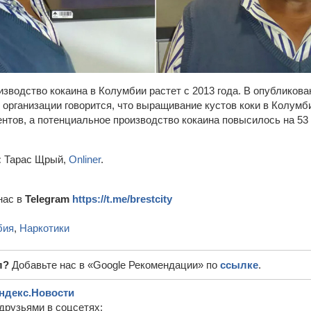
водство кокаина в Колумбии растет с 2013 года. В опубликован
организации говорится, что выращивание кустов коки в Колумби
нтов, а потенциальное производство кокаина повысилось на 53 
:
Тарас Щрый,
Onliner
.
нас в
Telegram
https://t.me/brestcity
бия
,
Наркотики
л?
Добавьте нас в «Google Рекомендации» по
ссылке
.
ндекс.Новости
друзьями в соцсетях: