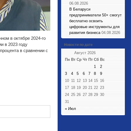
06.08.2026
В Беларуси
предприниматели 50+ смогут
бесплатно освоить
цифровые инструменты для
развития бизнеса
04.08.2026
ном в октябре 2024-го
и в 2023 году
Новости по дате
процента в сравнении с
Август 2026
Пн
Вт
Ср
Чт
Пт
Сб
Вс
1
2
3
4
5
6
7
8
9
10
11
12
13
14
15
16
17
18
19
20
21
22
23
24
25
26
27
28
29
30
31
« Июл