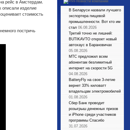
Новости компаний
 на рейс в Амстердам.
ак описали изделие
В Беларуси назвали лучшего
я оценивает стоимость
экспортера пищевой
промышленности. Вот кто им
стал
06.08.2026
немного постричь
Третий точно не лишний:
BUTIKAVTO откроет новый
автохаус в Барановичах
05.08.2026
МТС предложил всем
абонентам безлимитный
интернет на скорости 5G
04.08.2026
BatteryFly на свое 3-летие
вернет 33% киловатт
владельцам электромобилей
01.08.2026
Сбер Банк проводит
розыгрыш денежных призов
и iPhone среди участников
программы Спасибо
31.07.2026