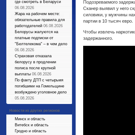
где смотреть в Беларуси
Подозреваемого задержал
06.08.2026
Сканер выявил у него ск
Жара на рабочем месте:
силовики, у мужчины нах
обязательные правила для
партии в 10 тысяч евро.
работодателей
06.08.2026
Чтобы извлечь наркотик
Белорусы жалуются на
платные подписки от
задержанного.
"Белтелекома" – в чем дело
06.08.2026
Страховая отказала
белорусу в продлении
полиса после крупной
выплаты
06.08.2026
По факту ДТП с четырьмя
погибшими на Гомельщине
возбуждено уголовное дело
05.08.2026
Новости из других регионов
Минск и область
Витебск и область
Гродно и область