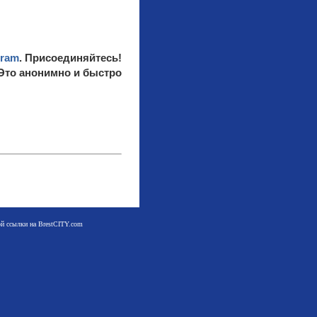
gram
. Присоединяйтесь!
 Это анонимно и быстро
мой ссылки на BrestCITY.com