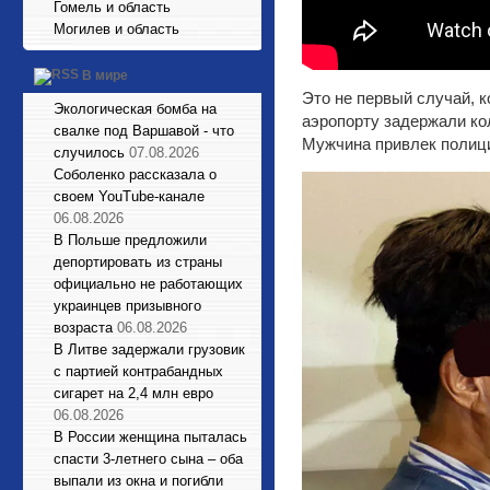
Гомель и область
Могилев и область
В мире
Это не первый случай, к
Экологическая бомба на
аэропорту задержали ко
свалке под Варшавой - что
Мужчина привлек полици
случилось
07.08.2026
Соболенко рассказала о
своем YouTube-канале
06.08.2026
В Польше предложили
депортировать из страны
официально не работающих
украинцев призывного
возраста
06.08.2026
В Литве задержали грузовик
с партией контрабандных
сигарет на 2,4 млн евро
06.08.2026
В России женщина пыталась
спасти 3-летнего сына – оба
выпали из окна и погибли