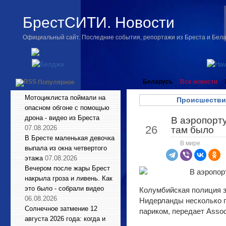
БрестСИТИ. Новости
Официальный сайт. Последние события, репортажи из Бреста и Бел
Беларусь
Все новости
Популярное
Мотоциклиста поймали на
Происшестви
опасном обгоне с помощью
дрона - видео из Бреста
В аэропорту
Фев
26
07.08.2026
там было
В Бресте маленькая девочка
В мире
выпала из окна четвертого
этажа
07.08.2026
Вечером после жары Брест
накрыла гроза и ливень. Как
это было - собрали видео
Колумбийская полиция з
06.08.2026
Нидерланды несколько п
Солнечное затмение 12
париком, передает Assoc
августа 2026 года: когда и