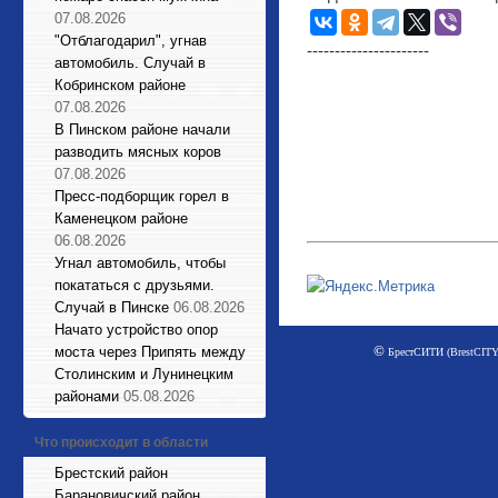
07.08.2026
"Отблагодарил", угнав
----------------------
автомобиль. Случай в
Кобринском районе
07.08.2026
В Пинском районе начали
разводить мясных коров
07.08.2026
Пресс-подборщик горел в
Каменецком районе
06.08.2026
Угнал автомобиль, чтобы
покататься с друзьями.
Случай в Пинске
06.08.2026
Начато устройство опор
©
моста через Припять между
БрестСИТИ (BrestCITY)
Столинским и Лунинецким
районами
05.08.2026
Что происходит в области
Брестский район
Барановичский район