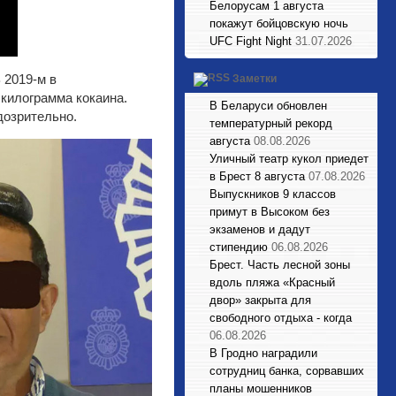
Белорусам 1 августа
покажут бойцовскую ночь
UFC Fight Night
31.07.2026
 2019-м в
Заметки
килограмма кокаина.
В Беларуси обновлен
дозрительно.
температурный рекорд
августа
08.08.2026
Уличный театр кукол приедет
в Брест 8 августа
07.08.2026
Выпускников 9 классов
примут в Высоком без
экзаменов и дадут
стипендию
06.08.2026
Брест. Часть лесной зоны
вдоль пляжа «Красный
двор» закрыта для
свободного отдыха - когда
06.08.2026
В Гродно наградили
сотрудниц банка, сорвавших
планы мошенников