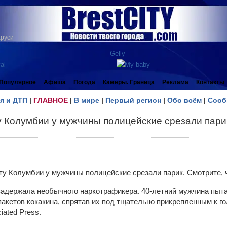
аруси
Популярное
Афиша
Погода
Камеры. Граница
Реклама
Контакты
я и ДТП
|
ГЛАВНОЕ
|
В мире
|
Первый регион
|
Обо всём
|
Сооб
 Колумбии у мужчины полицейские срезали парик
адержала необычного наркотрафикера. 40-летний мужчина пыта
акетов кокакина, спрятав их под тщательно прикрепленным к г
iated Press.