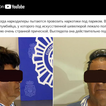
огда наркодилеры пытаются провозить наркотики под париком. В
лумбийца, у которого под искусственной шевелюрой лежало пол
ю очень странной прической. Выглядела она действительно по