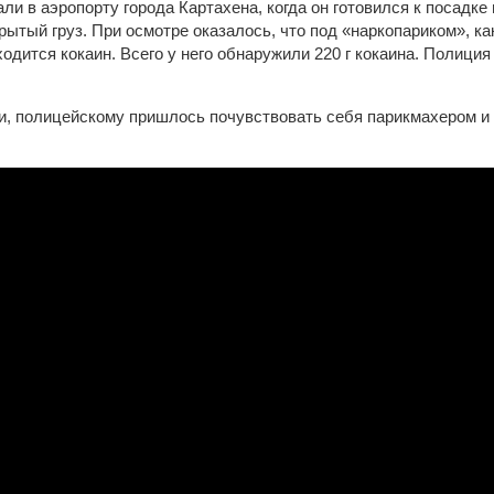
и в аэропорту города Картахена, когда он готовился к посадке
рытый груз. При осмотре оказалось, что под «наркопариком», к
одится кокаин. Всего у него обнаружили 220 г кокаина. Полици
и, полицейскому пришлось почувствовать себя парикмахером и 