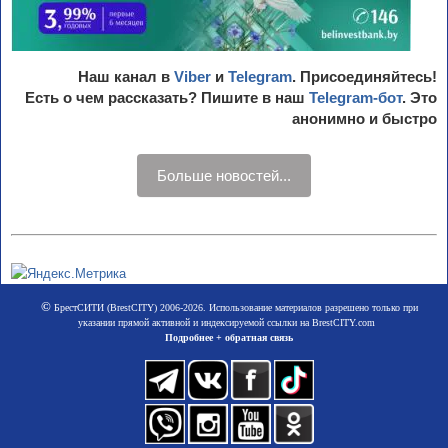
Наш канал в
Viber
и
Telegram
. Присоединяйтесь!
Есть о чем рассказать? Пишите в наш
Telegram-бот
. Это
анонимно и быстро
Больше новостей...
©
БрестСИТИ (BrestCITY) 2006-2026. Использование материалов разрешено только при
указании прямой активной и индексируемой ссылки на BrestCITY.com
Подробнее + обратная связь