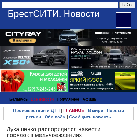
БрестСИТИ. Новости
Беларусь
Все новости
Популярное
Афиша
Происшествия и ДТП
|
ГЛАВНОЕ
|
В мире
|
Первый
регион
|
Обо всём
|
Сообщить новость
Лукашенко распорядился навести
порядок в медучреждениях