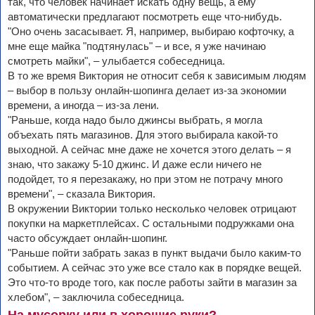
так, что человек начинает искать одну вещь, а ему
автоматически предлагают посмотреть еще что-нибудь.
"Оно очень засасывает. Я, например, выбираю кофточку, а
мне еще майка "подтянулась" – и все, я уже начинаю
смотреть майки", – улыбается собеседница.
В то же время Виктория не относит себя к зависимым людям
– выбор в пользу онлайн-шопинга делает из-за экономии
времени, а иногда – из-за лени.
"Раньше, когда надо было джинсы выбрать, я могла
объехать пять магазинов. Для этого выбирала какой-то
выходной. А сейчас мне даже не хочется этого делать – я
знаю, что закажу 5-10 джинс. И даже если ничего не
подойдет, то я перезакажу, но при этом не потрачу много
времени", – сказала Виктория.
В окружении Виктории только несколько человек отрицают
покупки на маркетплейсах. С остальными подружками она
часто обсуждает онлайн-шопинг.
"Раньше пойти забрать заказ в пункт выдачи было каким-то
событием. А сейчас это уже все стало как в порядке вещей.
Это что-то вроде того, как после работы зайти в магазин за
хлебом", – заключила собеседница.
На мусорку или в хорошие руки?