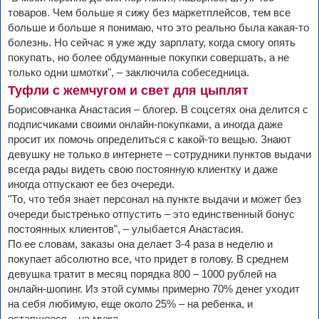
товаров. Чем больше я сижу без маркетплейсов, тем все
больше и больше я понимаю, что это реально была какая-то
болезнь. Но сейчас я уже жду зарплату, когда смогу опять
покупать, но более обдуманные покупки совершать, а не
только одни шмотки", – заключила собеседница.
Туфли с жемчугом и свет для цыплят
Борисовчанка Анастасия – блогер. В соцсетях она делится с
подписчиками своими онлайн-покупками, а иногда даже
просит их помочь определиться с какой-то вещью. Знают
девушку не только в интернете – сотрудники пунктов выдачи
всегда рады видеть свою постоянную клиентку и даже
иногда отпускают ее без очереди.
"То, что тебя знает персонал на пункте выдачи и может без
очереди быстренько отпустить – это единственный бонус
постоянных клиентов", – улыбается Анастасия.
По ее словам, заказы она делает 3-4 раза в неделю и
покупает абсолютно все, что придет в голову. В среднем
девушка тратит в месяц порядка 800 – 1000 рублей на
онлайн-шопинг. Из этой суммы примерно 70% денег уходит
на себя любимую, еще около 25% – на ребенка, и
оставшееся – на мужа.