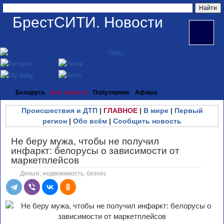
БрестСИТИ. Новости
Беларусь
Все новости
Популярное
Афиша
Происшествия и ДТП
|
ГЛАВНОЕ
|
В мире
|
Первый
регион
|
Обо всём
|
Сообщить новость
Не беру мужа, чтобы не получил
инфаркт: белорусы о зависимости от
маркетплейсов
Деньги, недвижимость, бизнес