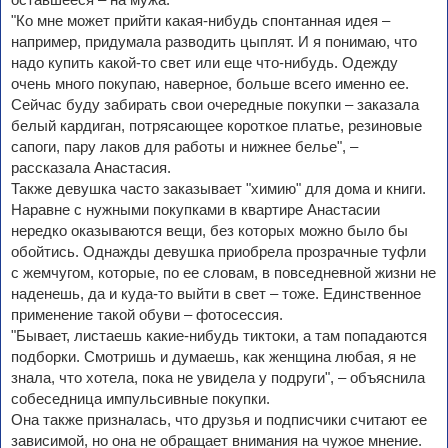
"Ко мне может прийти какая-нибудь спонтанная идея –
например, придумала разводить цыплят. И я понимаю, что
надо купить какой-то свет или еще что-нибудь. Одежду
очень много покупаю, наверное, больше всего именно ее.
Сейчас буду забирать свои очередные покупки – заказала
белый кардиган, потрясающее короткое платье, резиновые
сапоги, пару лаков для работы и нижнее белье", –
рассказала Анастасия.
Также девушка часто заказывает "химию" для дома и книги.
Наравне с нужными покупками в квартире Анастасии
нередко оказываются вещи, без которых можно было бы
обойтись. Однажды девушка приобрела прозрачные туфли
с жемчугом, которые, по ее словам, в повседневной жизни не
наденешь, да и куда-то выйти в свет – тоже. Единственное
применение такой обуви – фотосессия.
"Бывает, листаешь какие-нибудь тиктоки, а там попадаются
подборки. Смотришь и думаешь, как женщина любая, я не
знала, что хотела, пока не увидела у подруги", – объяснила
собеседница импульсивные покупки.
Она также призналась, что друзья и подписчики считают ее
зависимой, но она не обращает внимания на чужое мнение.