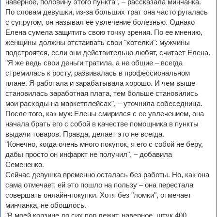
наверное, половину этого пункта", – рассказала минчанка.
По словам девушки, из-за больших трат она часто ругалась
с супругом, он называл ее увлечение болезнью. Однако
Елена сумела защитить свою точку зрения. По ее мнению,
женщины должны отстаивать свои "хотелки": мужчины
подстроятся, если они действительно любят, считает Елена.
"Я же ведь свои деньги тратила, а не общие – всегда
стремилась к росту, развивалась в профессиональном
плане. Я работала и зарабатывала хорошо. И чем выше
становилась заработная плата, тем больше становились
мои расходы на маркетплейсах", – уточнила собеседница.
После того, как муж Елены смирился с ее увлечением, она
начала брать его с собой в качестве помощника в пункты
выдачи товаров. Правда, делает это не всегда.
"Конечно, когда очень много покупок, я его с собой не беру,
дабы просто он инфаркт не получил", – добавила
Семененко.
Сейчас девушка временно осталась без работы. Но, как она
сама отмечает, ей это пошло на пользу – она перестала
совершать онлайн-покупки. Хотя без "ломки", отмечает
минчанка, не обошлось.
"В моей корзине до сих пор лежит, наверное, штук 400