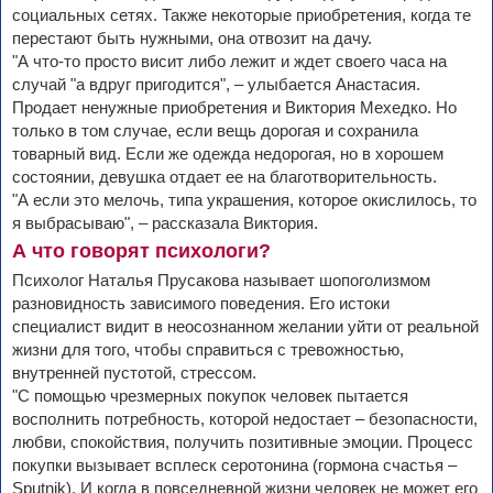
социальных сетях. Также некоторые приобретения, когда те
перестают быть нужными, она отвозит на дачу.
"А что-то просто висит либо лежит и ждет своего часа на
случай "а вдруг пригодится", – улыбается Анастасия.
Продает ненужные приобретения и Виктория Мехедко. Но
только в том случае, если вещь дорогая и сохранила
товарный вид. Если же одежда недорогая, но в хорошем
состоянии, девушка отдает ее на благотворительность.
"А если это мелочь, типа украшения, которое окислилось, то
я выбрасываю", – рассказала Виктория.
А что говорят психологи?
Психолог Наталья Прусакова называет шопоголизмом
разновидность зависимого поведения. Его истоки
специалист видит в неосознанном желании уйти от реальной
жизни для того, чтобы справиться с тревожностью,
внутренней пустотой, стрессом.
"С помощью чрезмерных покупок человек пытается
восполнить потребность, которой недостает – безопасности,
любви, спокойствия, получить позитивные эмоции. Процесс
покупки вызывает всплеск серотонина (гормона счастья –
Sputnik). И когда в повседневной жизни человек не может его