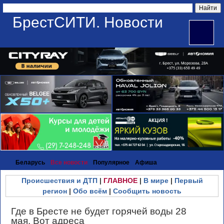
БрестСИТИ. Новости
Беларусь
Все новости
Популярное
Афиша
Происшествия и ДТП
|
ГЛАВНОЕ
|
В мире
|
Первый
регион
|
Обо всём
|
Сообщить новость
Где в Бресте не будет горячей воды 28
мая. Вот адреса