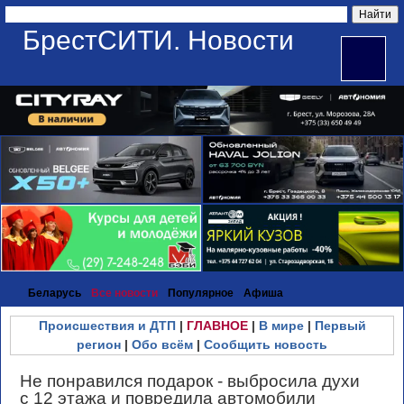
БрестСИТИ. Новости
Беларусь
Все новости
Популярное
Афиша
Происшествия и ДТП
|
ГЛАВНОЕ
|
В мире
|
Первый
регион
|
Обо всём
|
Сообщить новость
Не понравился подарок - выбросила духи
с 12 этажа и повредила автомобили