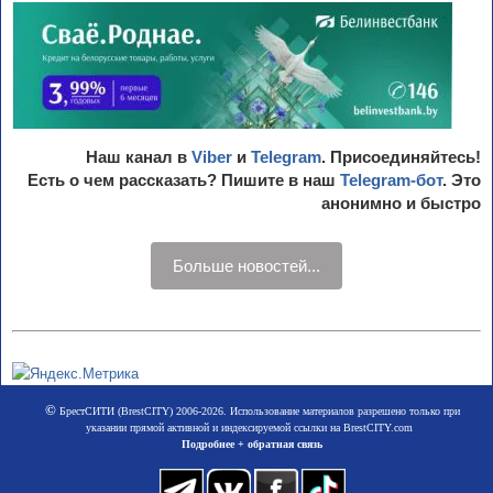
Наш канал в
Viber
и
Telegram
. Присоединяйтесь!
Есть о чем рассказать? Пишите в наш
Telegram-бот
. Это
анонимно и быстро
Больше новостей...
©
БрестСИТИ (BrestCITY) 2006-2026. Использование материалов разрешено только при
указании прямой активной и индексируемой ссылки на BrestCITY.com
Подробнее + обратная связь