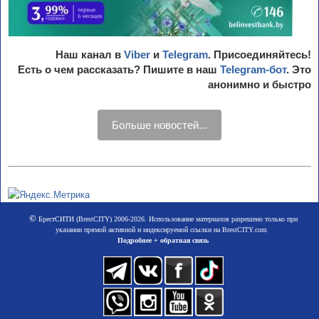
Наш канал в
Viber
и
Telegram
. Присоединяйтесь!
Есть о чем рассказать? Пишите в наш
Telegram-бот
. Это
анонимно и быстро
Больше новостей...
©
БрестСИТИ (BrestCITY) 2006-2026. Использование материалов разрешено только при
указании прямой активной и индексируемой ссылки на BrestCITY.com
Подробнее + обратная связь