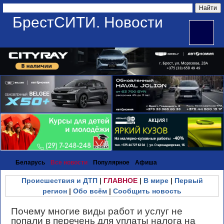
БрестСИТИ. Новости
Беларусь
Все новости
Популярное
Афиша
Происшествия и ДТП
|
ГЛАВНОЕ
|
В мире
|
Первый
регион
|
Обо всём
|
Сообщить новость
Почему многие виды работ и услуг не
попали в перечень для уплаты налога на