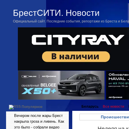
БрестСИТИ. Новости
Официальный сайт. Последние события, репортажи из Бреста и Бел
Беларусь
Все новости
Популярное
Вечером после жары Брест
Происшестви
накрыла гроза и ливень. Как
это было - собрали видео
Неделя на к
Июн