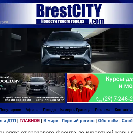
аруси
Популярное
Афиша
Погода
Камеры. Граница
Реклама
Контакты
я и ДТП
|
ГЛАВНОЕ
|
В мире
|
Первый регион
|
Обо всём
|
Сооб
ачелях: от грозового фронта до курортной жары 