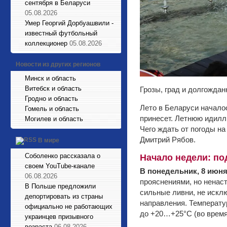
сентября в Беларуси
05.08.2026
Умер Георгий Дорбуашвили -
известный футбольный
коллекционер
05.08.2026
Новости из других регионов
Минск и область
Витебск и область
Грозы, град и долгождан
Гродно и область
Лето в Беларуси начало
Гомель и область
принесет. Летнюю идил
Могилев и область
Чего ждать от погоды н
Дмитрий Рябов.
В мире
Соболенко рассказала о
Начало недели: по
своем YouTube-канале
В понедельник, 8 июн
06.08.2026
прояснениями, но ненаст
В Польше предложили
сильные ливни, не исклю
депортировать из страны
направления. Температу
официально не работающих
до +20…+25°С (во время
украинцев призывного
возраста
06.08.2026