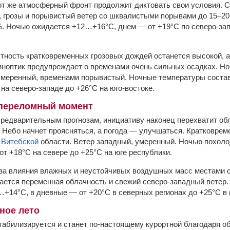
тот же атмосферный фронт продолжит диктовать свои условия. 
 грозы и порывистый ветер со шквалистыми порывами до 15–20
. Ночью ожидается +12…+16°С, днем — от +19°С по северо-зап
ятность кратковременных грозовых дождей останется высокой, а
иноптик предупреждает о временами очень сильных осадках. Н
 умеренный, временами порывистый. Ночные температуры сост
на северо-западе до +26°С на юго-востоке.
 переломный момент
 предварительным прогнозам, инициативу наконец перехватит об
 Небо начнет проясняться, а погода — улучшаться. Кратковрем
о
Витебской
области. Ветер западный, умеренный. Ночью похоло
от +18°С на севере до +25°С на юге республики.
з-за влияния влажных и неустойчивых воздушных масс местами 
ется переменная облачность и свежий северо-западный ветер.
+14°С, в дневные — от +20°С в северных регионах до +25°С в
ное лето
стабилизируется и станет по-настоящему курортной благодаря 