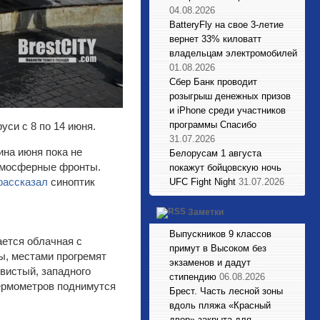
04.08.2026
BatteryFly на свое 3-летие
вернет 33% киловатт
владельцам электромобилей
01.08.2026
Сбер Банк проводит
розыгрыш денежных призов
и iPhone среди участников
программы Спасибо
уси с 8 по 14 июня.
31.07.2026
ина июня пока не
Белорусам 1 августа
тмосферные фронты.
покажут бойцовскую ночь
рассказал
синоптик
UFC Fight Night
31.07.2026
Заметки
Выпускников 9 классов
ается облачная с
примут в Высоком без
ы, местами прогремят
экзаменов и дадут
ывистый, западного
стипендию
06.08.2026
термометров поднимутся
Брест. Часть лесной зоны
вдоль пляжа «Красный
двор» закрыта для