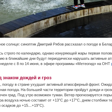
ное солнце: синоптик Дмитрий Рябов рассказал о погоде в Белар
сь строго по календарю, однако изнуряющей жары первая полов
лию в ближайшие дни будут периодически нарушать активные а
а неделе с 8 по 14 июня, в эфире программы «Метеогид» на ОНТ
д знаком дождей и гроз
я
, погоду в стране ухудшит активный атмосферный фронт. Ожид
ная погода. На большей части территории пройдут дожди и гроз
чен град. Под утро возможен туман. Ветер прогнозируется пор
ра воздуха ночью составит от +13°С до +17°С, днем столбики 
 осадков до +15…+19°С).