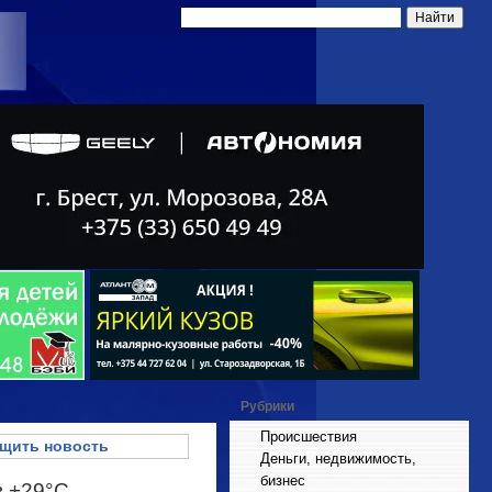
Рубрики
Происшествия
щить новость
Деньги, недвижимость,
бизнес
в +29°С