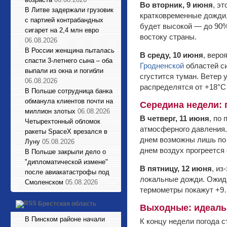
Во вторник, 9 июня
, э
В Литве задержали грузовик
кратковременные дожди,
с партией контрабандных
будет высокой — до 90%
сигарет на 2,4 млн евро
востоку страны.
06.08.2026
В России женщина пыталась
В среду, 10 июня
, веро
спасти 3-летнего сына – оба
Гродненской
областей с
выпали из окна и погибли
сгустится туман. Ветер
06.08.2026
распределятся от +18°С 
В Польше сотрудница банка
обманула клиентов почти на
Середина недели:
миллион злотых
06.08.2026
В четверг, 11 июня
, по
Четырехтонный обломок
атмосферного давления.
ракеты SpaceX врезался в
днем возможны лишь п
Луну
05.08.2026
днем воздух прогреется 
В Польше закрыли дело о
"дипломатической измене"
В пятницу, 12 июня
, и
после авиакатастрофы под
локальные дожди. Ожида
Смоленском
05.08.2026
термометры покажут +9…
Брестская область
Выходные: идеаль
В Пинском районе начали
К концу недели погода 