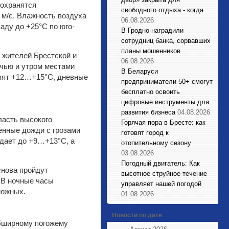
Сохранятся
свободного отдыха - когда
 м/с. Влажность воздуха
06.08.2026
аду до +25°С по юго-
В Гродно наградили
сотрудниц банка, сорвавших
планы мошенников
 жителей Брестской и
06.08.2026
очью и утром местами
В Беларуси
авят +12…+15°С, дневные
предприниматели 50+ смогут
бесплатно освоить
цифровые инструменты для
развития бизнеса
04.08.2026
ласть высокого
Горячая пора в Бресте: как
енные дожди с грозами
готовят город к
дает до +9…+13°С, а
отопительному сезону
03.08.2026
Погодный двигатель: Как
снова пройдут
высотное струйное течение
 В ночные часы
управляет нашей погодой
 южных.
01.08.2026
Новости по дате
обширному погожему