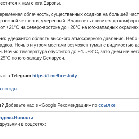
естится к нам с юга Европы.
еременная облачность, существенных осадков на большей част
ер южной четверти, умеренный. Влажность снизится до комфор
т +21°С на северо-востоке до +26°С на юго-западных окраинах
ня:
удержится область высокого атмосферного давления. Небо 
адков. Ночью и утром местами возможен туман с видимостью до
. Ночью температура опустится до +4…+8°С, зато днем начнетс
+29°С по юго-западу Беларуси.
нас в
Telegram
https://t.me/brestcity
з погоды
л?
Добавьте нас в «Google Рекомендации» по
ссылке
.
ндекс.Новости
друзьями в соцсетях: