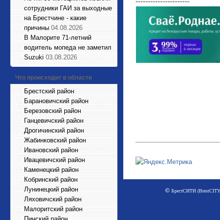
----------------------
сотрудники ГАИ за выходные
на Брестчине - какие
причины
04.08.2026
В Малорите 71-летний
водитель мопеда не заметил
Suzuki
03.08.2026
Что происходит в области
Брестский район
Барановичский район
Березовский район
Ганцевичский район
Дрогичинский район
Жабинковский район
Ивановский район
Ивацевичский район
Каменецкий район
Кобринский район
Лунинецкий район
©
БрестСИТИ (BrestCITY)
Ляховичский район
Малоритский район
Пинский район