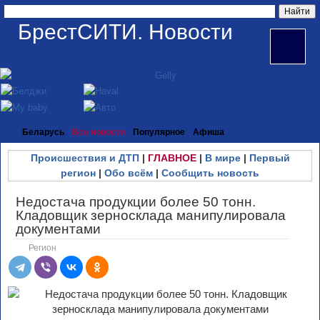
БрестСИТИ. Новости
Беларусь
Все новости
Популярное
Афиша
Происшествия и ДТП
|
ГЛАВНОЕ
|
В мире
|
Первый
регион
|
Обо всём
|
Сообщить новость
Недостача продукции более 50 тонн.
Кладовщик зерносклада манипулировала
документами
Регион