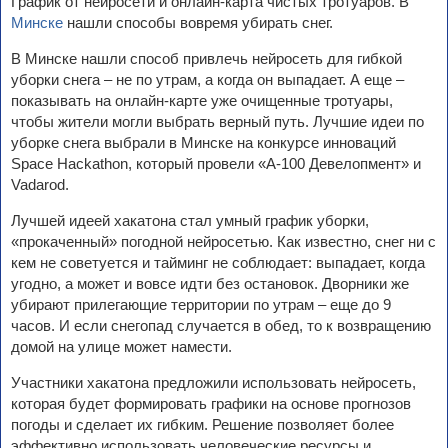
График от нейросети и онлайн-карта чистых тротуаров. В
Минске
нашли способы вовремя убирать снег.
В Минске нашли способ привлечь нейросеть для гибкой
уборки снега – не по утрам, а когда он выпадает. А еще –
показывать на онлайн-карте уже очищенные тротуары,
чтобы жители могли выбрать верный путь. Лучшие идеи по
уборке снега выбрали в Минске на конкурсе инноваций
Space Hackathon, который провели «А-100 Девелопмент» и
Vadarod.
Лучшей идеей хакатона стал умный график уборки,
«прокаченный» погодной нейросетью. Как известно, снег ни с
кем не советуется и тайминг не соблюдает: выпадает, когда
угодно, а может и вовсе идти без остановок. Дворники же
убирают прилегающие территории по утрам – еще до 9
часов. И если снегопад случается в обед, то к возвращению
домой на улице может намести.
Участники хакатона предложили использовать нейросеть,
которая будет формировать графики на основе прогнозов
погоды и сделает их гибким. Решение позволяет более
эффективно использовать человеческие ресурсы и