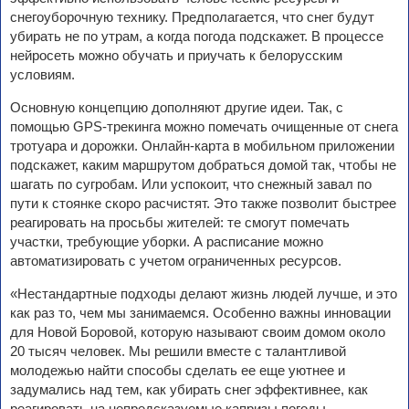
снегоуборочную технику. Предполагается, что снег будут
убирать не по утрам, а когда погода подскажет. В процессе
нейросеть можно обучать и приучать к белорусским
условиям.
Основную концепцию дополняют другие идеи. Так, с
помощью GPS-трекинга можно помечать очищенные от снега
тротуара и дорожки. Онлайн-карта в мобильном приложении
подскажет, каким маршрутом добраться домой так, чтобы не
шагать по сугробам. Или успокоит, что снежный завал по
пути к стоянке скоро расчистят. Это также позволит быстрее
реагировать на просьбы жителей: те смогут помечать
участки, требующие уборки. А расписание можно
автоматизировать с учетом ограниченных ресурсов.
«Нестандартные подходы делают жизнь людей лучше, и это
как раз то, чем мы занимаемся. Особенно важны инновации
для Новой Боровой, которую называют своим домом около
20 тысяч человек. Мы решили вместе с талантливой
молодежью найти способы сделать ее еще уютнее и
задумались над тем, как убирать снег эффективнее, как
реагировать на непредсказуемые капризы погоды.