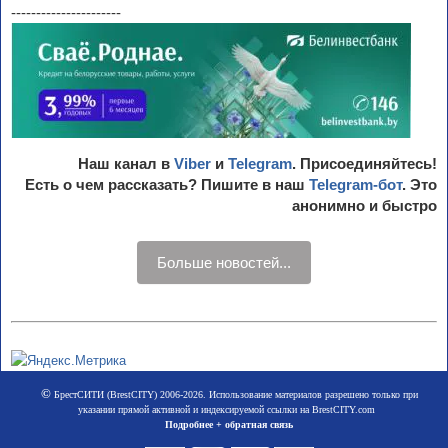
----------------------
Наш канал в
Viber
и
Telegram
. Присоединяйтесь!
Есть о чем рассказать? Пишите в наш
Telegram-бот
. Это
анонимно и быстро
Больше новостей...
©
БрестСИТИ (BrestCITY) 2006-2026. Использование материалов разрешено только при
указании прямой активной и индексируемой ссылки на BrestCITY.com
Подробнее + обратная связь