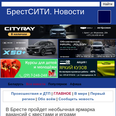
БрестСИТИ. Новости
Беларусь
Все новости
Популярное
Афиша
Происшествия и ДТП
|
ГЛАВНОЕ
|
В мире
|
Первый
регион
|
Обо всём
|
Сообщить новость
В Бресте пройдет необычная ярмарка
вакансий с квестами и играми