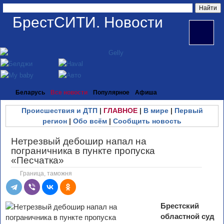
БрестСИТИ. Новости
Беларусь
Все новости
Популярное
Афиша
Происшествия и ДТП
|
ГЛАВНОЕ
|
В мире
|
Первый
регион
|
Обо всём
|
Сообщить новость
Нетрезвый дебошир напал на
пограничника в пункте пропуска
«Песчатка»
Граница, таможня
Брестский
областной суд