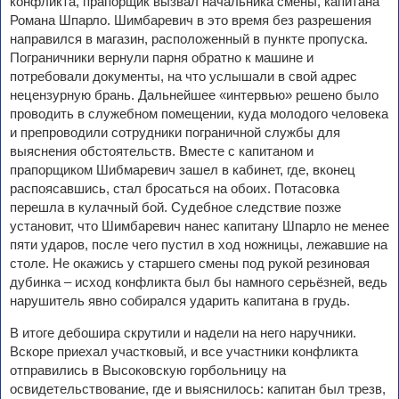
конфликта, прапорщик вызвал начальника смены, капитана
Романа Шпарло. Шимбаревич в это время без разрешения
направился в магазин, расположенный в пункте пропуска.
Пограничники вернули парня обратно к машине и
потребовали документы, на что услышали в свой адрес
нецензурную брань. Дальнейшее «интервью» решено было
проводить в служебном помещении, куда молодого человека
и препроводили сотрудники пограничной службы для
выяснения обстоятельств. Вместе с капитаном и
прапорщиком Шибмаревич зашел в кабинет, где, вконец
распоясавшись, стал бросаться на обоих. Потасовка
перешла в кулачный бой. Судебное следствие позже
установит, что Шимбаревич нанес капитану Шпарло не менее
пяти ударов, после чего пустил в ход ножницы, лежавшие на
столе. Не окажись у старшего смены под рукой резиновая
дубинка – исход конфликта был бы намного серьёзней, ведь
нарушитель явно собирался ударить капитана в грудь.
В итоге дебошира скрутили и надели на него наручники.
Вскоре приехал участковый, и все участники конфликта
отправились в Высоковскую горбольницу на
освидетельствование, где и выяснилось: капитан был трезв,