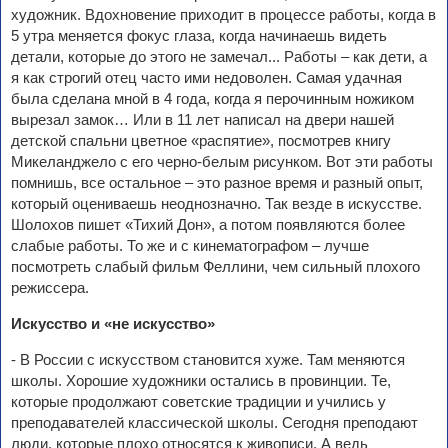
художник. Вдохновение приходит в процессе работы, когда в
5 утра меняется фокус глаза, когда начинаешь видеть
детали, которые до этого не замечал... Работы – как дети, а
я как строгий отец часто ими недоволен. Самая удачная
была сделана мной в 4 года, когда я перочинным ножиком
вырезал замок… Или в 11 лет написал на двери нашей
детской спальни цветное «распятие», посмотрев книгу
Микеланджело с его черно-белым рисунком. Вот эти работы
помнишь, все остальное – это разное время и разный опыт,
который оцениваешь неоднозначно. Так везде в искусстве.
Шолохов пишет «Тихий Дон», а потом появляются более
слабые работы. То же и с кинематографом – лучше
посмотреть слабый фильм Феллини, чем сильный плохого
режиссера.
Искусство и «не искусство»
- В России с искусством становится хуже. Там меняются
школы. Хорошие художники остались в провинции. Те,
которые продолжают советские традиции и учились у
преподавателей классической школы. Сегодня преподают
люди, которые плохо относятся к живописи. А ведь