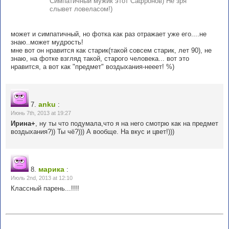
Симпатичный мужик этот Сафронов) Не зря
слывет ловеласом!)
может и симпатичный, но фотка как раз отражает уже его....не
знаю..может мудрость!
мне вот он нравится как старик(такой совсем старик, лет 90), не
знаю, на фотке взгляд такой, старого человека... вот это
нравится, а вот как "предмет" воздыхания-нееет! %)
anku
7.
:
Июнь 7th, 2013 at 19:27
Ирина+
, ну ты что подумала,что я на него смотрю как на предмет
воздыхания?)) Ты чё?))) А вообще. На вкус и цвет!)))
марика
8.
:
Июль 2nd, 2013 at 12:10
Классный парень...!!!!