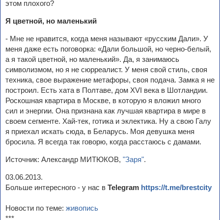
этом плохого?
Я цветной, но маленький
- Мне не нравится, когда меня называют «русским Дали». У
меня даже есть поговорка: «Дали большой, но черно-белый,
а я такой цветной, но маленький». Да, я занимаюсь
символизмом, но я не сюрреалист. У меня свой стиль, своя
техника, свое выражение метафоры, своя подача. Замка я не
построил. Есть хата в Полтаве, дом XVI века в Шотландии.
Роскошная квартира в Москве, в которую я вложил много
сил и энергии. Она признана как лучшая квартира в мире в
своем сегменте. Хай-тек, готика и эклектика. Ну а свою Галу
я приехал искать сюда, в Беларусь. Моя девушка меня
бросила. Я всегда так говорю, когда расстаюсь с дамами.
Источник: Александр МИТЮКОВ,
"Заря"
.
03.06.2013.
Больше интересного - у нас в
Telegram
https://t.me/brestcity
Новости по теме:
живопись
***