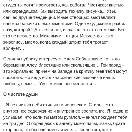
студенты хотят посмотреть, как работал Чистяков: кистью
или карандашом. Как выводить технику рисунка... Увы,
сейчас другие тенденции. Иные «творцы» выставляют
напоказ баночки с экскрементами. Один «художник» разбил
вазу, которой 2,5 тысячи лет, и сказал, что это семечки. Все
это не искусство. Максимум – акция. Искусство – это
живопись, масло, когда каждый штрих тебя трогает,
волнует…
Сегодня публику интересует, с кем Собчак живет, от кого
беременна Алсу, блестящие или скользящие… Гей парад –
это нормально, причем на Западе за критику геев тебя могут
посадить. Но ведь есть классические, законные вещи:
любовь, семья… Увы, в мире все меняется…
О чистоте души
- Я не считаю себя стильным человеком. Стиль – это
внутреннее содержание и внутреннее воспитание. Я недавно
услышал, что если ты матом ругался, – ангел покидает тебя
на три дня. Я обращаюсь к ангелу моего папы, мамы, брата
старшего, чтобы они помогли мне… После того, как я