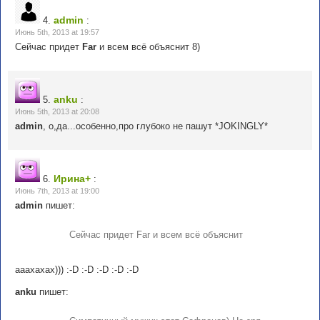
admin
4.
:
Июнь 5th, 2013 at 19:57
Сейчас придет
Far
и всем всё объяснит 8)
anku
5.
:
Июнь 5th, 2013 at 20:08
admin
, о,да...особенно,про глубоко не пашут *JOKINGLY*
Ирина+
6.
:
Июнь 7th, 2013 at 19:00
admin
пишет:
Сейчас придет Far и всем всё объяснит
ааахахах))) :-D :-D :-D :-D :-D
anku
пишет: