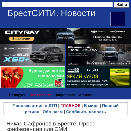
БрестСИТИ. Новости
Беларусь
Все новости
Популярное
Афиша
Происшествия и ДТП
|
ГЛАВНОЕ
|
В мире
|
Первый
регион
|
Обо всём
|
Сообщить новость
Никас Сафронов в Бресте. Пресс-
конференция для СМИ