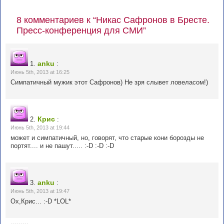
8 комментариев к “Никас Сафронов в Бресте.
Пресс-конференция для СМИ”
anku
1.
:
Июнь 5th, 2013 at 16:25
Симпатичный мужик этот Сафронов) Не зря слывет ловеласом!)
Крис
2.
:
Июнь 5th, 2013 at 19:44
может и симпатичный, но, говорят, что старые кони борозды не
портят.... и не пашут..... :-D :-D :-D
anku
3.
:
Июнь 5th, 2013 at 19:47
Ох,Крис... :-D *LOL*