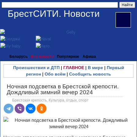
БрестСИТИ. Новости
Беларусь
Все новости
Популярное
Афиша
Происшествия и ДТП
|
ГЛАВНОЕ
|
В мире
|
Первый
регион
|
Обо всём
|
Сообщить новость
Ночная подсветка в Брестской крепости.
Дождливый зимний вечер 2024
Брестская крепость
,
Культура, отдых, спорт