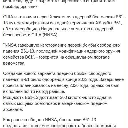
килотонн, будут снаряжать современные истребители и
бомбардировщик.
США изготовили первый экземпляр ядерной боеголовки В61-
13 путем модификации исходной термоядерной бомбы B61,
об этом сообщило Национальное агентство по ядерной
безопасности США (NNSA).
"NNSA завершило изготовление первой бомбы свободного
падения B61-13, последней модификации ядерного оружия
семейства B61", - говорится на официальном портале
ведомства.
Создание нового варианта ядерной бомбы свободного
падения B-61 было одобрено в конце 2023 года. Завершение
проекта планировалось на весну 2026 года, однако он был
выполнен почти на год раньше.
Мощность В61-13 достигает 360 килотонн. Это одна из
самых мощных боеголовок в американском ядерном
арсенале.
Как ранее сообщало NNSA, боеголовки B61-13
предоставляют возможности поражать более сложные и