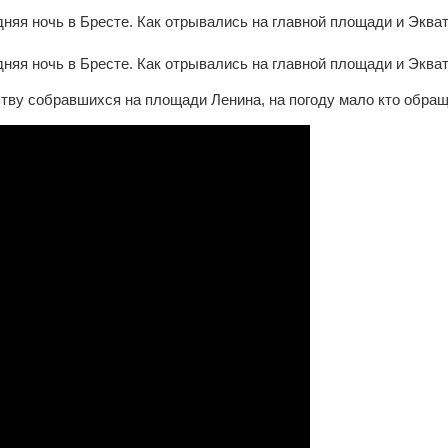
ству собравшихся на площади Ленина, на погоду мало кто обра