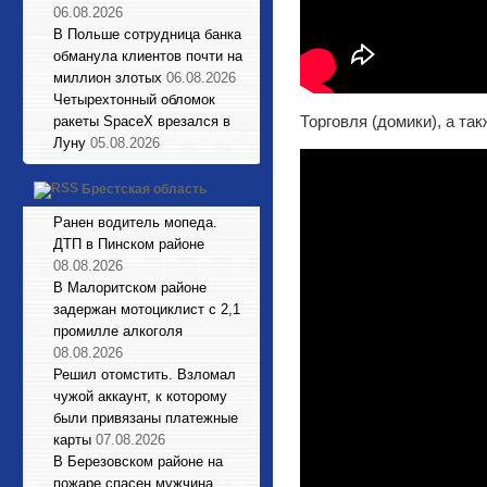
06.08.2026
В Польше сотрудница банка
обманула клиентов почти на
миллион злотых
06.08.2026
Четырехтонный обломок
Торговля (домики), а так
ракеты SpaceX врезался в
Луну
05.08.2026
Брестская область
Ранен водитель мопеда.
ДТП в Пинском районе
08.08.2026
В Малоритском районе
задержан мотоциклист с 2,1
промилле алкоголя
08.08.2026
Решил отомстить. Взломал
чужой аккаунт, к которому
были привязаны платежные
карты
07.08.2026
В Березовском районе на
пожаре спасен мужчина