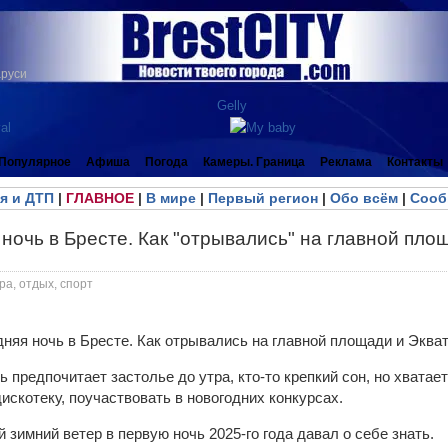
аруси
Популярное
Афиша
Погода
Камеры. Граница
Реклама
Контакты
я и ДТП
|
ГЛАВНОЕ
|
В мире
|
Первый регион
|
Обо всём
|
Сооб
ночь в Бресте. Как "отрывались" на главной площ
ра, отдых, спорт
ь предпочитает застолье до утра, кто-то крепкий сон, но хвата
дискотеку, поучаствовать в новогодних конкурсах.
 зимний ветер в первую ночь 2025-го года давал о себе знать.