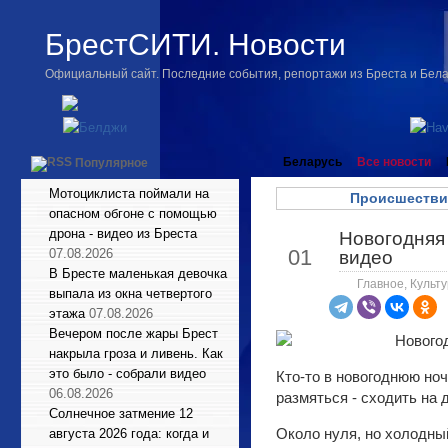
БрестСИТИ. Новости
Официальный сайт. Последние события, репортажи из Бреста и Бел
Беларусь
Все новости
Популярное
Мотоциклиста поймали на
Происшестви
опасном обгоне с помощью
дрона - видео из Бреста
Новогодняя 
Янв
01
07.08.2026
видео
В Бресте маленькая девочка
Главное
,
Культу
выпала из окна четвертого
этажа
07.08.2026
Вечером после жары Брест
накрыла гроза и ливень. Как
это было - собрали видео
Кто-то в новогоднюю ноч
06.08.2026
размяться - сходить на 
Солнечное затмение 12
Около нуля, но холодный
августа 2026 года: когда и