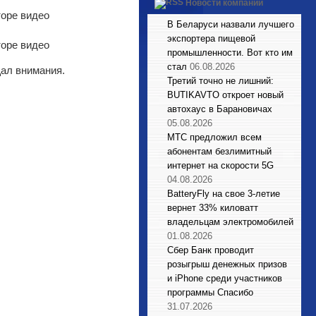
Новости компаний
В Беларуси назвали лучшего
экспортера пищевой
промышленности. Вот кто им
стал
06.08.2026
щал внимания.
Третий точно не лишний:
BUTIKAVTO откроет новый
автохаус в Барановичах
05.08.2026
МТС предложил всем
абонентам безлимитный
интернет на скорости 5G
04.08.2026
BatteryFly на свое 3-летие
вернет 33% киловатт
владельцам электромобилей
01.08.2026
Сбер Банк проводит
розыгрыш денежных призов
и iPhone среди участников
программы Спасибо
31.07.2026