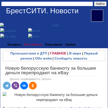
БрестСИТИ. Новости
Беларусь
Все новости
Популярное
Афиша
Происшествия и ДТП
|
ГЛАВНОЕ
|
В мире
|
Первый
регион
|
Обо всём
|
Сообщить новость
Новую белорусскую банкноту за большие
деньги перепродают на eBay
Деньги, недвижимость, бизнес