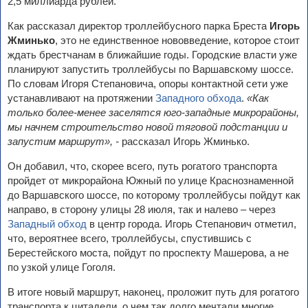
2,5 миллиарда рублей.
Как рассказал директор троллейбусного парка Бреста
Игорь
Жминько
, это не единственное нововведение, которое стоит
ждать брестчанам в ближайшие годы. Городские власти уже
планируют запустить троллейбусы по Варшавскому шоссе.
По словам Игоря Степановича, опоры контактной сети уже
устанавливают на протяжении
Западного обхода
.
«Как
только более-менее заселятся юго-западные микрорайоны,
мы начнем строительство новой тяговой подстанции и
запустим маршрут», -
рассказал Игорь Жминько.
Он добавил, что, скорее всего, путь рогатого транспорта
пройдет от микрорайона Южный по улице Краснознаменной
до Варшавского шоссе, по которому троллейбусы пойдут как
направо, в сторону улицы 28 июля, так и налево – через
Западный обход
в центр города. Игорь Степанович отметил,
что, вероятнее всего, троллейбусы, спустившись с
Берестейского моста, пойдут по проспекту Машерова, а не
по узкой улице Гоголя.
В итоге новый маршрут, наконец, проложит путь для рогатого
транспорта к цитадели, о чем так долго мечтали многие