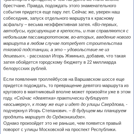
брестчане. Правда, подождать этого знаменательного
события придется еще пару лет. Сейчас же, уверен наш
собеседник, запуск отдельного маршрута к красному
асфальту – весьма неэффективная затея.
«Во-первых,
автобусы, курсирующие в крепость, и так справляются с
небольшим пассажиропотоком, во-вторых, введение нового
маршрута в любом случае потребует строительства
тяговой подстанции, а это – удовольствие не из
дешевых»,
- рассказал Игорь Жминько, добавив, что такая
затея обойдется городскому бюджету в 22 миллиарда
белорусских рублей.
Если появления троллейбусов на Варшавском шоссе еще
придется подождать, то превращение девятого маршрута из
кругового в маятниковый вполне может произойти уже в этом
году.
«Сейчас «девятка» практически дублирует
«восьмерку», к тому же еще и идет до улицы Свердлова,
-
подчеркнул Игорь Степанович.
– В будущем мы планируем
продлить маршрут до Орджоникидзе».
Однако произойдет это не раньше, чем появится правый
поворот с улицы Московской на проспект Республики.