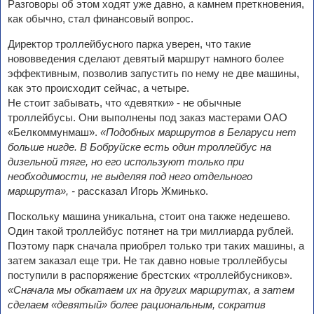
Разговоры об этом ходят уже давно, а камнем преткновения,
как обычно, стал финансовый вопрос.
Директор троллейбусного парка уверен, что такие
нововведения сделают девятый маршрут намного более
эффективным, позволив запустить по нему не две машины,
как это происходит сейчас, а четыре.
Не стоит забывать, что «девятки» - не обычные
троллейбусы. Они выполнены под заказ мастерами ОАО
«Белкоммунмаш».
«Подобных маршрутов в Беларуси нет
больше нигде. В Бобруйске есть один троллейбус на
дизельной тяге, но его используют только при
необходимости, не выделяя под него отдельного
маршрута», -
рассказал Игорь Жминько.
Поскольку машина уникальна, стоит она также недешево.
Один такой троллейбус потянет на три миллиарда рублей.
Поэтому парк сначала приобрел только три таких машины, а
затем заказал еще три. Не так давно новые троллейбусы
поступили в распоряжение брестских «троллейбусников».
«Сначала мы обкатаем их на других маршрутах, а затем
сделаем «девятый» более рациональным, сократив