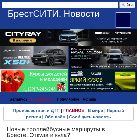
БрестСИТИ. Новости
Беларусь
Все новости
Популярное
Афиша
Происшествия и ДТП
|
ГЛАВНОЕ
|
В мире
|
Первый
регион
|
Обо всём
|
Сообщить новость
Новые троллейбусные маршруты в
Бресте. Откуда и куда?