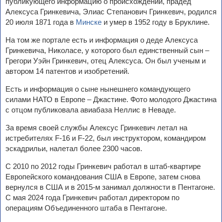
публикующего информацию о происхождении, прадед
Алексуса Гринкевича, Элиас Степанович Гринкевич, родился
20 июля 1871 года в
Минске
и умер в 1952 году в Бруклине.
На том же портале есть и информация о деде Алексуса
Гринкевича, Николасе, у которого был единственный сын –
Грегори Уэйн Гринкевич, отец Алексуса. Он был ученым и
автором 14 патентов и изобретений.
Есть и информация о сыне нынешнего командующего
силами НАТО в Европе – Джастине. Фото молодого Джастина
с отцом публиковала авиабаза Неллис в Неваде.
За время своей службы Алексус Гринкевич летал на
истребителях F-16 и F-22, был инструктором, командиром
эскадрильи, налетал более 2300 часов.
С 2010 по 2012 годы Гринкевич работал в штаб-квартире
Европейского командования США в Европе, затем снова
вернулся в США и в 2015-м занимал должности в Пентагоне.
С мая 2024 года Гринкевич работал директором по
операциям Объединенного штаба в Пентагоне.